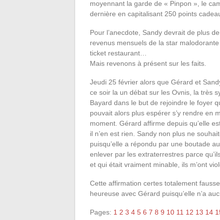
moyennant la garde de « Pinpon », le cami
dernière en capitalisant 250 points cadeau
Pour l’anecdote, Sandy devrait de plus 
revenus mensuels de la star malodorante à
ticket restaurant…
Mais revenons à présent sur les faits.
Jeudi 25 février alors que Gérard et Sand
ce soir la un débat sur les Ovnis, la très
Bayard dans le but de rejoindre le foyer q
pouvait alors plus espérer s’y rendre en m
moment. Gérard affirme depuis qu’elle est 
il n’en est rien. Sandy non plus ne souhai
puisqu’elle a répondu par une boutade aux 
enlever par les extraterrestres parce qu’i
et qui était vraiment minable, ils m’ont vio
Cette affirmation certes totalement faus
heureuse avec Gérard puisqu’elle n’a aucun
Pages:
1
2
3
4
5
6
7
8
9
10
11
12
13
14
1