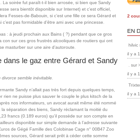
 La soirée fut paraît-t-il bien arrosée, si bien que Sandy
sse sera bientôt disponible sur Internet) et c’est officiel,
ellera Fesses-de-Babouin, si c’est une fille ce sera Gérard et
2 cou
i c’est pas formidable d’être ami avec une princesse.
EN 
 pas : à jeudi prochain aux Bains ( ?) pendant que ce gros
 con sur ces gros frustrés alcooliques de routiers qui ont
hilvic
 se masturber sur une aire d’autoroute.
il y a
ise dans le gaz entre Gérard et Sandy
. sur
il y a
e divorce semble inévitable.
Trixt
harmante Sandy n’allait pas très fort depuis quelques temps,
il y a
er rien ne puisse plus sauver le couple le plus kitsch de la
après nos informateurs, un avocat aurait même été nommé
à la séparation des biens, Sandy réclamant la moitié du
,23 francs (0.189 euros) qu’il possède sur son compte en
ailleurs disponible sur simple demande à l’adresse suivante
 Euros de Gégé Famille des Colobinae Cage n° 00B47 Zoo
êmes sources, Gérard serait prêt à céder cette somme