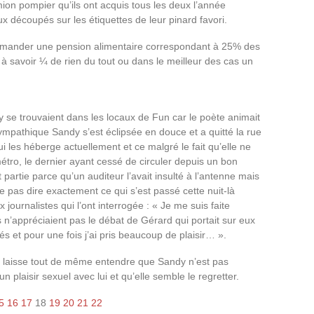
on pompier qu’ils ont acquis tous les deux l’année
x découpés sur les étiquettes de leur pinard favori.
demander une pension alimentaire correspondant à 25% des
 savoir ¼ de rien du tout ou dans le meilleur des cas un
y se trouvaient dans les locaux de Fun car le poète animait
 sympathique Sandy s’est éclipsée en douce et a quitté la rue
ui les héberge actuellement et ce malgré le fait qu’elle ne
étro, le dernier ayant cessé de circuler depuis un bon
partie parce qu’un auditeur l’avait insulté à l’antenne mais
te pas dire exactement ce qui s’est passé cette nuit-là
journalistes qui l’ont interrogée : « Je me suis faite
ls n’appréciaient pas le débat de Gérard qui portait sur eux
lés et pour une fois j’ai pris beaucoup de plaisir… ».
se laisse tout de même entendre que Sandy n’est pas
 plaisir sexuel avec lui et qu’elle semble le regretter.
5
16
17
18
19
20
21
22