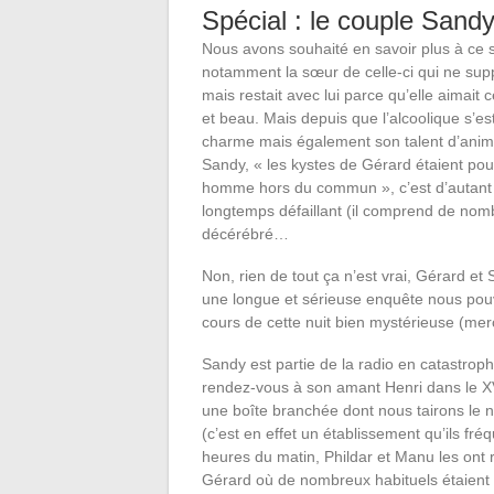
Spécial : le couple Sandy
Nous avons souhaité en savoir plus à ce 
notamment la sœur de celle-ci qui ne supp
mais restait avec lui parce qu’elle aimait ce 
et beau. Mais depuis que l’alcoolique s’est
charme mais également son talent d’anim
Sandy, « les kystes de Gérard étaient po
homme hors du commun », c’est d’autant 
longtemps défaillant (il comprend de nomb
décérébré…
Non, rien de tout ça n’est vrai, Gérard et 
une longue et sérieuse enquête nous pouv
cours de cette nuit bien mystérieuse (merc
Sandy est partie de la radio en catastrophe
rendez-vous à son amant Henri dans le XVe
une boîte branchée dont nous tairons le n
(c’est en effet un établissement qu’ils fr
heures du matin, Phildar et Manu les ont 
Gérard où de nombreux habituels étaient d’a