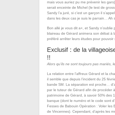
mais vous auriez pu me prévenir les gars).
serait enceinte de Michel (le test de grosse
Sandy l’a juré, si c’est un garçon il s’app
dans les deux cas je suis le parrain… Ah s
Bon allé je vous dit a+, et Sandy n’oublie
blaireau de Gérard animera son débat à la
préféré arrêter leurs études pour pouvoir
Exclusif : de la villageo
!!
Alors qu’ils ne sont toujours pas mariés, l
La relation entre l’affreux Gérard et la c
il semble que depuis l’incident du 25 févri
bande SM. La séparation est proche… d’
par le tuteur de Gérard afin de procéder 
patrimoine de Gérard, à savoir 50% des 1
banque (dont le numéro et le code sont d’
Fesses de Babouin Opération : Voler les
de Vincennes). Cependant, d’après les m