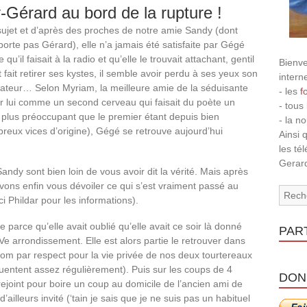
-Gérard au bord de la rupture !
sujet et d’après des proches de notre amie Sandy (dont
orte pas Gérard), elle n’a jamais été satisfaite par Gégé
qu’il faisait à la radio et qu’elle le trouvait attachant, gentil
Bienve
 fait retirer ses kystes, il semble avoir perdu à ses yeux son
intern
ateur… Selon Myriam, la meilleure amie de la séduisante
- les
f
ur lui comme un second cerveau qui faisait du poète un
- tous
plus préoccupant que le premier étant depuis bien
- la n
reux vices d’origine), Gégé se retrouve aujourd’hui
Ainsi 
les té
Gerard
Sandy sont bien loin de vous avoir dit la vérité. Mais après
ons enfin vous dévoiler ce qui s’est vraiment passé au
i Phildar pour les informations).
 parce qu’elle avait oublié qu’elle avait ce soir là donné
PAR
 arrondissement. Elle est alors partie le retrouver dans
om par respect pour la vie privée de nos deux tourtereaux
équentent assez régulièrement). Puis sur les coups de 4
DON
rejoint pour boire un coup au domicile de l’ancien ami de
illeurs invité (‘tain je sais que je ne suis pas un habituel