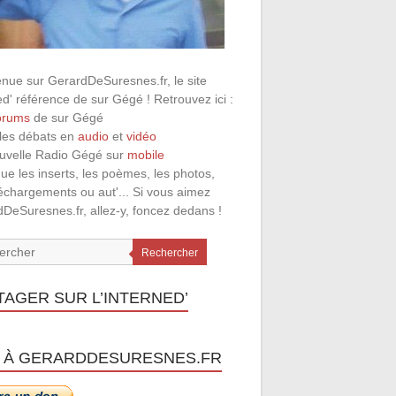
nue sur GerardDeSuresnes.fr, le site
ed' référence de sur Gégé ! Retrouvez ici :
orums
de sur Gégé
 les débats en
audio
et
vidéo
ouvelle Radio Gégé sur
mobile
que les inserts, les poèmes, les photos,
léchargements ou aut'... Si vous aimez
DeSuresnes.fr, allez-y, foncez dedans !
Rechercher
TAGER SUR L’INTERNED’
 À GERARDDESURESNES.FR