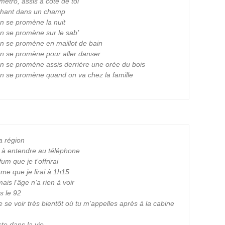
métro, assis à côté de toi
rchant dans un champ
on se promène la nuit
on se promène sur le sab’
 on se promène en maillot de bain
 on se promène pour aller danser
 on se promène assis derrière une orée du bois
 on se promène quand on va chez la famille
a région
e à entendre au téléphone
um que je t’offrirai
me que je lirai à 1h15
ais l’âge n’a rien à voir
s le 92
se voir très bientôt où tu m’appelles après à la cabine
ste dans la vie