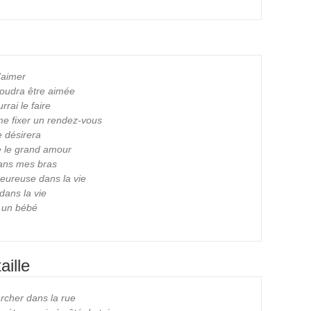
’aimer
voudra être aimée
rrai le faire
 me fixer un rendez-vous
e désirera
he le grand amour
 dans mes bras
 heureuse dans la vie
 dans la vie
a un bébé
aille
archer dans la rue