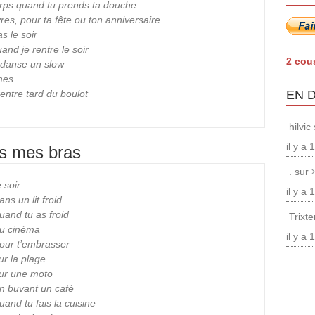
corps quand tu prends ta douche
vres, pour ta fête ou ton anniversaire
s le soir
and je rentre le soir
2 cou
 danse un slow
imes
rentre tard du boulot
EN 
hilvic
il y a
ns mes bras
. sur
 soir
il y a
ns un lit froid
uand tu as froid
Trixt
au cinéma
il y a
pour t’embrasser
ur la plage
sur une moto
en buvant un café
and tu fais la cuisine