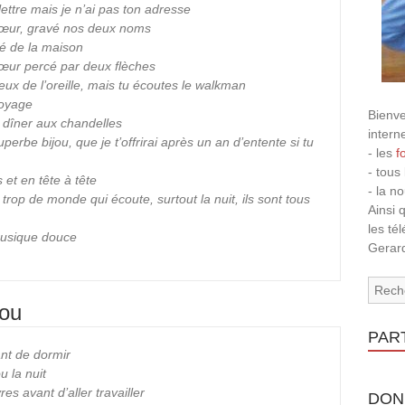
lettre mais je n’ai pas ton adresse
 cœur, gravé nos deux noms
té de la maison
 cœur percé par deux flèches
reux de l’oreille, mais tu écoutes le walkman
voyage
Bienve
n dîner aux chandelles
intern
perbe bijou, que je t’offrirai après un an d’entente si tu
- les
f
- tous
 et en tête à tête
- la n
a trop de monde qui écoute, surtout la nuit, ils sont tous
Ainsi 
les té
 musique douce
Gerard
sou
PAR
ant de dormir
u la nuit
res avant d’aller travailler
DON