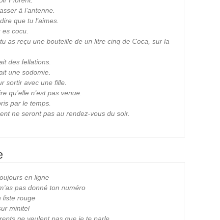
ir Florent.
asser à l’antenne.
ire que tu l’aimes.
u es cocu.
tu as reçu une bouteille de un litre cinq de Coca, sur la
 des fellations.
it une sodomie.
sortir avec une fille.
ire qu’elle n’est pas venue.
ris par le temps.
rent ne seront pas au rendez-vous du soir.
e
oujours en ligne
 m’as pas donné ton numéro
 liste rouge
ur minitel
rents ne veulent pas que je te parle