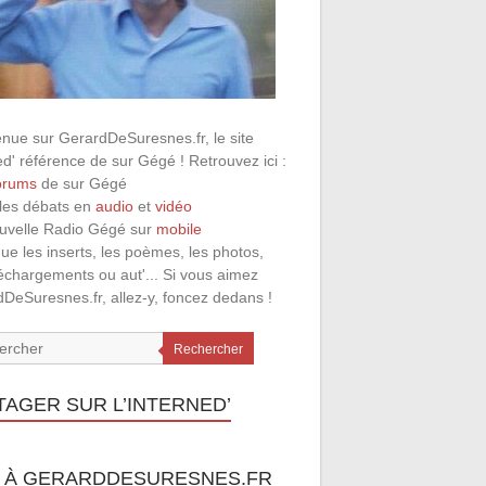
nue sur GerardDeSuresnes.fr, le site
ed' référence de sur Gégé ! Retrouvez ici :
orums
de sur Gégé
 les débats en
audio
et
vidéo
ouvelle Radio Gégé sur
mobile
que les inserts, les poèmes, les photos,
léchargements ou aut'... Si vous aimez
DeSuresnes.fr, allez-y, foncez dedans !
Rechercher
TAGER SUR L’INTERNED’
 À GERARDDESURESNES.FR