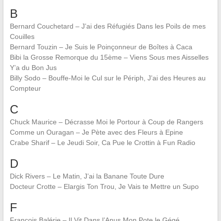
B
Bernard Couchetard – J’ai des Réfugiés Dans les Poils de mes
Couilles
Bernard Touzin – Je Suis le Poinçonneur de Boîtes à Caca
Bibi la Grosse Remorque du 15ème – Viens Sous mes Aisselles
Y’a du Bon Jus
Billy Sodo – Bouffe-Moi le Cul sur le Périph, J’ai des Heures au
Compteur
C
Chuck Maurice – Décrasse Moi le Portour à Coup de Rangers
Comme un Ouragan – Je Pète avec des Fleurs à Epine
Crabe Sharif – Le Jeudi Soir, Ca Pue le Crottin à Fun Radio
D
Dick Rivers – Le Matin, J’ai la Banane Toute Dure
Docteur Crotte – Elargis Ton Trou, Je Vais te Mettre un Supo
F
François Balérie – Il Vit Dans l’Anus Mon Pote le Gégé