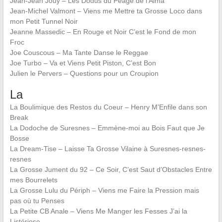
Jean-Jean Jouy – Les Dodus du Péage de l’Alma
Jean-Michel Valmont – Viens me Mettre ta Grosse Loco dans
mon Petit Tunnel Noir
Jeanne Massedic – En Rouge et Noir C’est le Fond de mon
Froc
Joe Couscous – Ma Tante Danse le Reggae
Joe Turbo – Va et Viens Petit Piston, C’est Bon
Julien le Pervers – Questions pour un Croupion
La
La Boulimique des Restos du Coeur – Henry M’Enfile dans son
Break
La Dodoche de Suresnes – Emmène-moi au Bois Faut que Je
Bosse
La Dream-Tise – Laisse Ta Grosse Vilaine à Suresnes-resnes-
resnes
La Grosse Jument du 92 – Ce Soir, C’est Saut d’Obstacles Entre
mes Bourrelets
La Grosse Lulu du Périph – Viens me Faire la Pression mais
pas où tu Penses
La Petite CB Anale – Viens Me Manger les Fesses J’ai la
Listériose