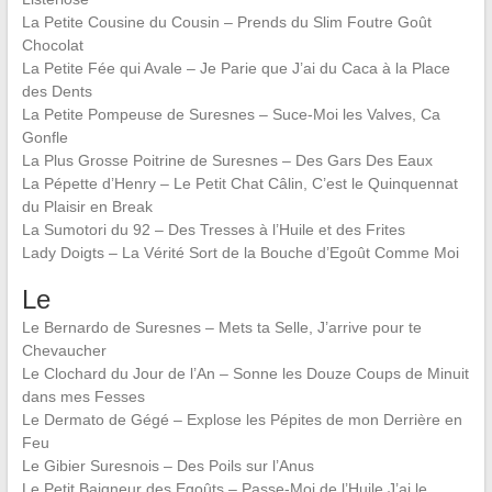
La Petite Cousine du Cousin – Prends du Slim Foutre Goût
Chocolat
La Petite Fée qui Avale – Je Parie que J’ai du Caca à la Place
des Dents
La Petite Pompeuse de Suresnes – Suce-Moi les Valves, Ca
Gonfle
La Plus Grosse Poitrine de Suresnes – Des Gars Des Eaux
La Pépette d’Henry – Le Petit Chat Câlin, C’est le Quinquennat
du Plaisir en Break
La Sumotori du 92 – Des Tresses à l’Huile et des Frites
Lady Doigts – La Vérité Sort de la Bouche d’Egoût Comme Moi
Le
Le Bernardo de Suresnes – Mets ta Selle, J’arrive pour te
Chevaucher
Le Clochard du Jour de l’An – Sonne les Douze Coups de Minuit
dans mes Fesses
Le Dermato de Gégé – Explose les Pépites de mon Derrière en
Feu
Le Gibier Suresnois – Des Poils sur l’Anus
Le Petit Baigneur des Egoûts – Passe-Moi de l’Huile J’ai le