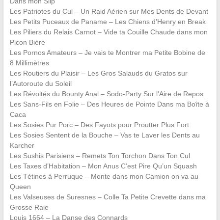
Dans mon Slip
Les Patriotes du Cul – Un Raid Aérien sur Mes Dents de Devant
Les Petits Puceaux de Paname – Les Chiens d’Henry en Break
Les Piliers du Relais Carnot – Vide ta Couille Chaude dans mon
Picon Bière
Les Pornos Amateurs – Je vais te Montrer ma Petite Bobine de
8 Millimètres
Les Routiers du Plaisir – Les Gros Salauds du Gratos sur
l’Autoroute du Soleil
Les Révoltés du Bounty Anal – Sodo-Party Sur l’Aire de Repos
Les Sans-Fils en Folie – Des Heures de Pointe Dans ma Boîte à
Caca
Les Sosies Pur Porc – Des Fayots pour Proutter Plus Fort
Les Sosies Sentent de la Bouche – Vas te Laver les Dents au
Karcher
Les Sushis Parisiens – Remets Ton Torchon Dans Ton Cul
Les Taxes d’Habitation – Mon Anus C’est Pire Qu’un Squash
Les Tétines à Perruque – Monte dans mon Camion on va au
Queen
Les Valseuses de Suresnes – Colle Ta Petite Crevette dans ma
Grosse Raie
Louis 1664 – La Danse des Connards