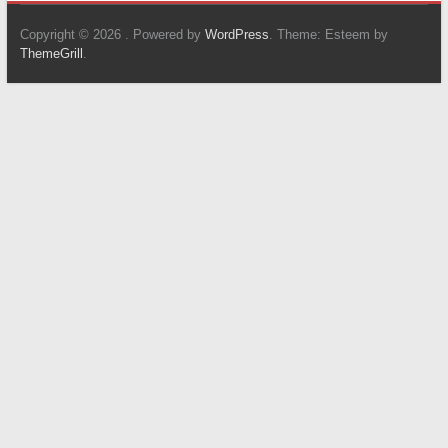
Copyright © 2026
. Powered by
WordPress
. Theme: Esteem by
ThemeGrill
.