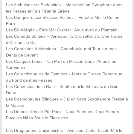
Les Ambulanciers Sodomites – Mets-moi ton Gyrophare dans
les Fesses et Fais Péter la Sirène
Les Banquiers aux Grosses Poches – Fouette-Moi le Cul en
Euro
Les BN Allégés – Fais-Moi Cramer l’Anus avec du Plantafin
Les Canards Boiteux – Venez sur la Croisette, J’ai Une Palme
d’Or dans le Cul
Les Carabines à Morpions – Chamboule-moi Tout sur mes
Dents de Devant
Les Casques Bleus – On Part en Mission Dans l’Anus d’un
Suresnois
Les Collectionneurs de Camions – Mets ta Grosse Remorque
au Fond de mes Fesses
Les Connectés de la Raie – Bouffe moi le Site avec du Sein
Doux
Les Cosmonautes Bilingues – J’ai un Gros Scaphandre Tressé à
la Maison
Les Demoiselles de Pur Porc – Nous Sommes Deux Soeurs
Pucelles Nées Sous le Signe des
[Hom
Les Dragqueens Unijambistes – Avec les Dents, Eclate-Moi le