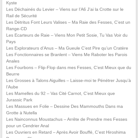
Kyste
Les Déchainés du Levier – Viens sur l’A6 J’ai la Crotte sur le
Rail de Sécurité
Les Détritus Font Leurs Valises – Ma Raie des Fesses, C’est un
Range-CD
Les Ecarteurs de Raie – Viens Mon Petit Sosie, Tu Vas Voir du
Pays
Les Explorateurs d’Anus – Ma Gueule C’est Pire qu’un Cratère
Les Fonctionnaires se Branlent – Viens Me Raboter les Parois
Anales
Les Fourbons – Flip-Flop dans mes Fesses, C’est Mieux que du
Beurre
Les Grosses à Talons Aiguilles – Laisse-moi te Pénétrer Jusqu’à
l’Aube
Les Mamelles du 92 – Vas Cité Carnot, C’est Mieux que
Jurassic Park
Les Massues en Folie – Dessine Des Mammouths Dans ma
Grotte à Nutella
Les Nainconnus Moustachus – Arrête de Prendre mes Fesses
pour un Cendrier Anal
Les Ouvriers en Retard – Après Avoir Bouffé, C’est Hiroshima