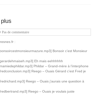
 plus
Pas de commentaire
esnes.fr :
/bonsoircestmonsieurmazure.mp3] Bonsoir c’est Monsieur
3/gerardehmaiseh.mp3] Eh mais eehhhhhh
/mamiedephildar.mp3] Phildar – Grand-mère à l’interphone
fredconclusion.mp3] Reego – Ouais Gérard c’est Fred je
fredrichard.mp3] Reego – Ouais j’aurais une question à
fredbertrand.mp3] Reego – Ouais je voulais juste