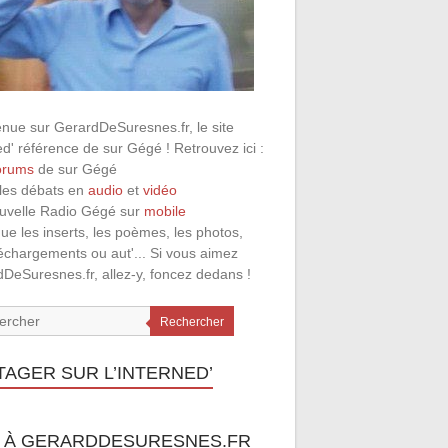
nue sur GerardDeSuresnes.fr, le site
ed' référence de sur Gégé ! Retrouvez ici :
orums
de sur Gégé
 les débats en
audio
et
vidéo
ouvelle Radio Gégé sur
mobile
que les inserts, les poèmes, les photos,
léchargements ou aut'... Si vous aimez
DeSuresnes.fr, allez-y, foncez dedans !
Rechercher
TAGER SUR L’INTERNED’
 À GERARDDESURESNES.FR