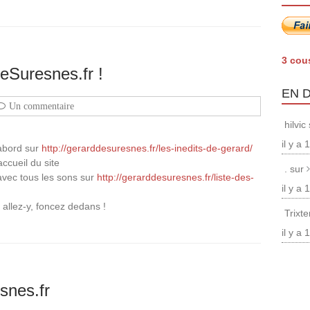
3 cou
Suresnes.fr !
EN 
Un commentaire
hilvic
il y a
’abord sur
http://gerarddesuresnes.fr/les-inedits-de-gerard/
ccueil du site
. sur
avec tous les sons sur
http://gerarddesuresnes.fr/liste-des-
il y a
allez-y, foncez dedans !
Trixt
il y a
snes.fr