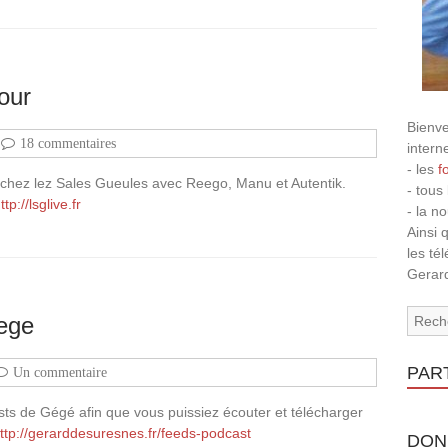
our
Bienve
18 commentaires
intern
- les
f
té chez lez Sales Gueules avec Reego, Manu et Autentik.
- tous
ttp://lsglive.fr
- la n
Ainsi 
les té
Gerard
ege
PAR
Un commentaire
ts de Gégé afin que vous puissiez écouter et télécharger
ttp://gerarddesuresnes.fr/feeds-podcast
DON