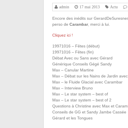
admin
17 mai 2013
Actu
Encore des inédits sur GerardDeSuresnes.
perso de
Carambar
, merci à lui.
Cliquez ici !
19971016 – Fêtes (début)
19971016 – Fêtes (fin)
Débat Avec ou Sans avec Gérard
Générique Conseils Gégé Sandy
Max – Canular Martine
Max – Débat sur les Nains de Jardin ave
Max – le Fluide Glacial avec Carambar
Max – Interview Bruno
Max – Le star system – best of
Max – Le star system – best of 2
Questions à Christine avec Max et Caram
Conseils de GG et Sandy Jambe Cassée
Gérard et les Tongues