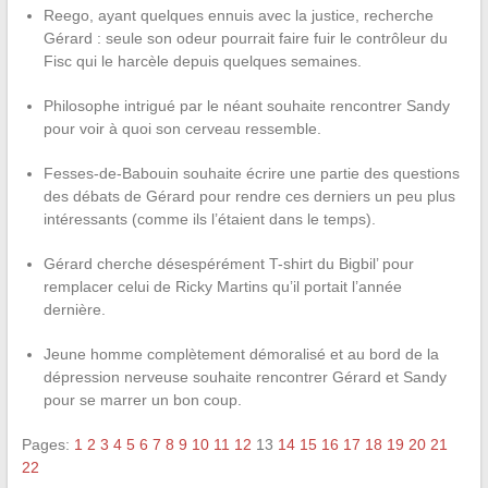
Reego, ayant quelques ennuis avec la justice, recherche
Gérard : seule son odeur pourrait faire fuir le contrôleur du
Fisc qui le harcèle depuis quelques semaines.
Philosophe intrigué par le néant souhaite rencontrer Sandy
pour voir à quoi son cerveau ressemble.
Fesses-de-Babouin souhaite écrire une partie des questions
des débats de Gérard pour rendre ces derniers un peu plus
intéressants (comme ils l’étaient dans le temps).
Gérard cherche désespérément T-shirt du Bigbil’ pour
remplacer celui de Ricky Martins qu’il portait l’année
dernière.
Jeune homme complètement démoralisé et au bord de la
dépression nerveuse souhaite rencontrer Gérard et Sandy
pour se marrer un bon coup.
Pages:
1
2
3
4
5
6
7
8
9
10
11
12
13
14
15
16
17
18
19
20
21
22