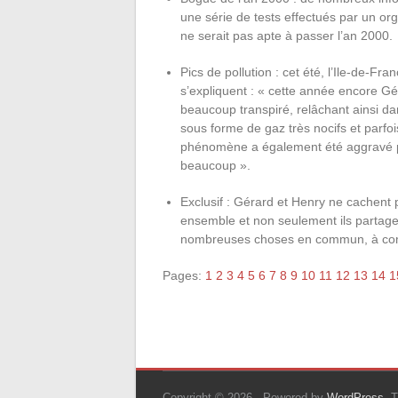
une série de tests effectués par un o
ne serait pas apte à passer l’an 2000.
Pics de pollution : cet été, l’Ile-de-Fr
s’expliquent : « cette année encore Gér
beaucoup transpiré, relâchant ainsi da
sous forme de gaz très nocifs et parfo
phénomène a également été aggravé par
beaucoup ».
Exclusif : Gérard et Henry ne cachent 
ensemble et non seulement ils partage
nombreuses choses en commun, à com
Pages:
1
2
3
4
5
6
7
8
9
10
11
12
13
14
1
Copyright © 2026
. Powered by
WordPress
. 