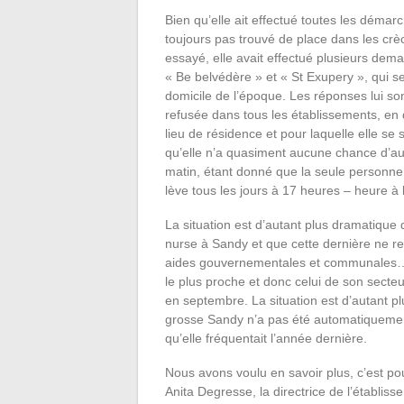
Bien qu’elle ait effectué toutes les déma
toujours pas trouvé de place dans les cr
essayé, elle avait effectué plusieurs dem
« Be belvédère » et « St Exupery », qui 
domicile de l’époque. Les réponses lui s
refusée dans tous les établissements, en 
lieu de résidence et pour laquelle elle se
qu’elle n’a quasiment aucune chance d’aut
matin, étant donné que la seule personne
lève tous les jours à 17 heures – heure à l
La situation est d’autant plus dramatiqu
nurse à Sandy et que cette dernière ne re
aides gouvernementales et communales… C
le plus proche et donc celui de son secteur
en septembre. La situation est d’autant 
grosse Sandy n’a pas été automatiquement
qu’elle fréquentait l’année dernière.
Nous avons voulu en savoir plus, c’est p
Anita Degresse, la directrice de l’établi