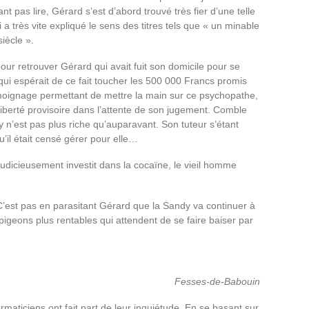
 pas lire, Gérard s’est d’abord trouvé très fier d’une telle
 très vite expliqué le sens des titres tels que « un minable
iècle ».
pour retrouver Gérard qui avait fuit son domicile pour se
ui espérait de ce fait toucher les 500 000 Francs promis
émoignage permettant de mettre la main sur ce psychopathe,
liberté provisoire dans l’attente de son jugement. Comble
n’est pas plus riche qu’auparavant. Son tuteur s’étant
’il était censé gérer pour elle…
judicieusement investit dans la cocaïne, le vieil homme
e. C’est pas en parasitant Gérard que la Sandy va continuer à
 pigeons plus rentables qui attendent de se faire baiser par
Fesses-de-Babouin
maticiens ont fait part de leur inquiétude. En se basant sur