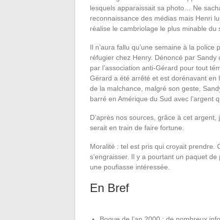
lesquels apparaissait sa photo… Ne sachant
reconnaissance des médias mais Henri lui a
réalise le cambriolage le plus minable du s
Il n’aura fallu qu’une semaine à la police 
réfugier chez Henry. Dénoncé par Sandy q
par l’association anti-Gérard pour tout t
Gérard a été arrêté et est dorénavant en 
de la malchance, malgré son geste, Sandy 
barré en Amérique du Sud avec l’argent qu
D’après nos sources, grâce à cet argent, 
serait en train de faire fortune.
Moralité : tel est pris qui croyait prendr
s’engraisser. Il y a pourtant un paquet de
une poufiasse intéressée.
En Bref
Bogue de l’an 2000 : de nombreux infor