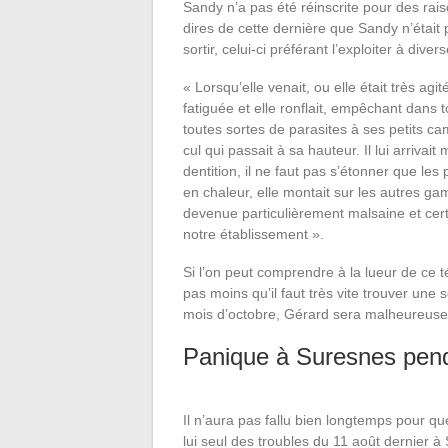
Sandy n’a pas été réinscrite pour des raiso
dires de cette dernière que Sandy n’était 
sortir, celui-ci préférant l’exploiter à div
« Lorsqu’elle venait, ou elle était très agi
fatiguée et elle ronflait, empêchant dans 
toutes sortes de parasites à ses petits ca
cul qui passait à sa hauteur. Il lui arriv
dentition, il ne faut pas s’étonner que les
en chaleur, elle montait sur les autres gam
devenue particulièrement malsaine et cert
notre établissement ».
Si l’on peut comprendre à la lueur de ce
pas moins qu’il faut très vite trouver une s
mois d’octobre, Gérard sera malheureusem
Panique à Suresnes penda
Il n’aura pas fallu bien longtemps pour q
lui seul des troubles du 11 août dernier à