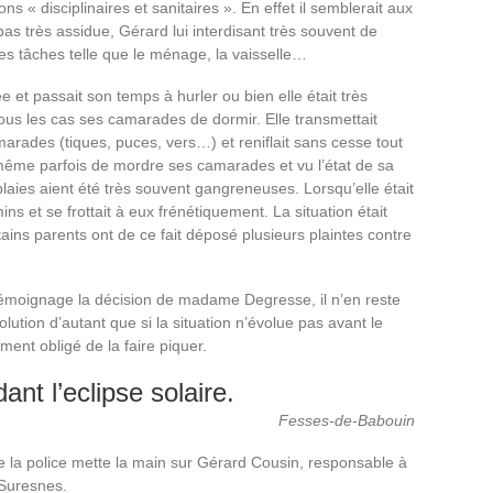
ns « disciplinaires et sanitaires ». En effet il semblerait aux
pas très assidue, Gérard lui interdisant très souvent de
erses tâches telle que le ménage, la vaisselle…
tée et passait son temps à hurler ou bien elle était très
tous les cas ses camarades de dormir. Elle transmettait
marades (tiques, puces, vers…) et reniflait sans cesse tout
ait même parfois de mordre ses camarades et vu l’état de sa
 plaies aient été très souvent gangreneuses. Lorsqu’elle était
ins et se frottait à eux frénétiquement. La situation était
ains parents ont de ce fait déposé plusieurs plaintes contre
 témoignage la décision de madame Degresse, il n’en reste
olution d’autant que si la situation n’évolue pas avant le
ent obligé de la faire piquer.
nt l’eclipse solaire.
Fesses-de-Babouin
ue la police mette la main sur Gérard Cousin, responsable à
 Suresnes.