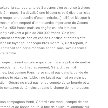
 solaire, la star odorante de Suresnes s’en est prise à divers
 2 minutes, il a dévalisé une bijouterie, volé divers articles
 rouge, une bouteille d’eau minérale…), pillé un kiosque à
nos et s’est emparé d’une quantité importante de Cotons-
imé à 1650 francs mais les dégâts causés lors des
mment) s’élèvent à plus de 200 000 francs. Ce n’est
ment cambriolé son ex-copine Christine et après s’être
ans un foyer pour déséquilibrés mentaux, il est reparti, la
 contenait son porte-monnaie et non sans l’avoir enculée
uvre femme.
usagés présent sur place qui a permis à la police de mettre
 précédents… Fort heureusement, Gérard, très mal
esnes, tout comme Paris ne se situait pas dans la bande de
minosité était plus faible, il ne faisait pas nuit en plein jour
’action, Gérard ne s’est pas rendu compte de sa bourde et a
s de centaines de témoins et dans le champ de nombreuses
ar son compagnon Henri, Gérard s’est rendu compte de son
n trombe et de bonne heure la une de plusieurs journaux sur