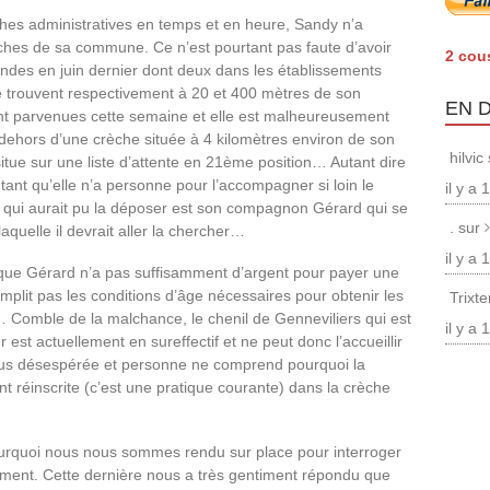
rches administratives en temps et en heure, Sandy n’a
èches de sa commune. Ce n’est pourtant pas faute d’avoir
2 cou
andes en juin dernier dont deux dans les établissements
se trouvent respectivement à 20 et 400 mètres de son
EN 
ont parvenues cette semaine et elle est malheureusement
dehors d’une crèche située à 4 kilomètres environ de son
hilvic
 situe sur une liste d’attente en 21ème position… Autant dire
ant qu’elle n’a personne pour l’accompagner si loin le
il y a
 qui aurait pu la déposer est son compagnon Gérard qui se
. sur
aquelle il devrait aller la chercher…
il y a
e que Gérard n’a pas suffisamment d’argent pour payer une
mplit pas les conditions d’âge nécessaires pour obtenir les
Trixt
omble de la malchance, le chenil de Genneviliers qui est
il y a
 est actuellement en sureffectif et ne peut donc l’accueillir
plus désespérée et personne ne comprend pourquoi la
 réinscrite (c’est une pratique courante) dans la crèche
ourquoi nous nous sommes rendu sur place pour interroger
ssement. Cette dernière nous a très gentiment répondu que