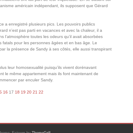
rganisme américain indépendant, ils supposent que Gérard
ance a enregistré plusieurs pics. Les pouvoirs publics
ard n’est pas parti en vacances et avec la chaleur, il a
ns l’atmosphère toutes les odeurs qu’il avait absorbées
is fatals pour les personnes âgées et en bas âge. Le
 la présence de Sandy à ses côtés, elle aussi transpirant
plus leur homosexualité puisqu’ils vivent dorénavant
nt le même appartement mais ils font maintenant de
mencer par enculer Sandy.
5
16
17
18
19
20
21
22
Theme: Esteem by
ThemeGrill
.