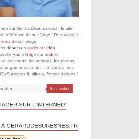
nue sur GerardDeSuresnes.fr, le site
ed' référence de sur Gégé ! Retrouvez ici :
orums
de sur Gégé
 les débats en
audio
et
vidéo
ouvelle Radio Gégé sur
mobile
que les inserts, les poèmes, les photos,
léchargements ou aut'... Si vous aimez
DeSuresnes.fr, allez-y, foncez dedans !
Rechercher
TAGER SUR L’INTERNED’
 À GERARDDESURESNES.FR