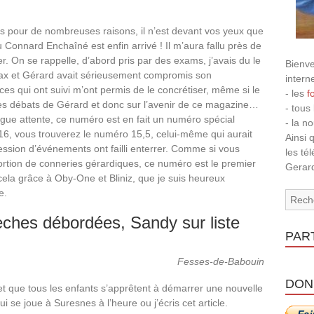
 mais pour de nombreuses raisons, il n’est devant vos yeux que
Connard Enchaîné est enfin arrivé ! Il m’aura fallu près de
er. On se rappelle, d’abord pris par des exams, j’avais du le
Bienve
 Max et Gérard avait sérieusement compromis son
intern
es qui ont suivi m’ont permis de le concrétiser, même si le
- les
f
es débats de Gérard et donc sur l’avenir de ce magazine…
- tous
gue attente, ce numéro est en fait un numéro spécial
- la n
o 16, vous trouverez le numéro 15,5, celui-même qui aurait
Ainsi 
cession d’événements ont failli enterrer. Comme si vous
les té
ortion de conneries gérardiques, ce numéro est le premier
Gerard
ela grâce à Oby-One et Bliniz, que je suis heureux
e.
èches débordées, Sandy sur liste
PAR
Fesses-de-Babouin
DON
 et que tous les enfants s’apprêtent à démarrer une nouvelle
i se joue à Suresnes à l’heure ou j’écris cet article.