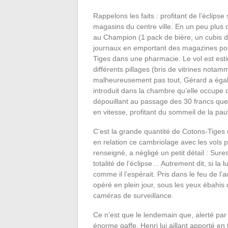
Rappelons les faits : profitant de l’éclipse
magasins du centre ville. En un peu plus de
au Champion (1 pack de bière, un cubis de
journaux en emportant des magazines por
Tiges dans une pharmacie. Le vol est est
différents pillages (bris de vitrines nota
malheureusement pas tout, Gérard a égale
introduit dans la chambre qu’elle occupe d
dépouillant au passage des 30 francs que
en vitesse, profitant du sommeil de la pa
C’est la grande quantité de Cotons-Tiges 
en relation ce cambriolage avec les vols
renseigné, a négligé un petit détail : Sur
totalité de l’éclipse… Autrement dit, si la lu
comme il l’espérait. Pris dans le feu de l
opéré en plein jour, sous les yeux ébahi
caméras de surveillance.
Ce n’est que le lendemain que, alerté p
énorme gaffe. Henri lui aillant apporté e