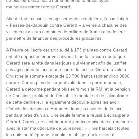
de plusieurs dizaines d’hommes et de femmes ayant
malheureusement croisé Gérard.
Afin de faire cesser ces agissements scandaleux, l’association
« Fesses-de-Babouin contre Gérard » a versé à chacune des
victimes plusieurs centaines de milliers de francs afin de leur
permettre de financer des procédures judiciaires.
A l’heure où j’écris cet article, déjà 173 plaintes contre Gérard
ont été déposées pour vols divers. Il ne fait aucun doute que
Gérard sera arrêté dans les jours qui viennent afin de justifier
ses agissements face à une cours de justice. Gérard a volé à
Christine la somme exacte de 23 706 francs (soit environ 3836
euros). Car en plus de l’argent volé dans le porte-monnaie,
Gérard a détourné pendant plusieurs mois le RMI et la pension
de Christine, profitant de l’instabilité mentale et de l’alcoolisme
de cette dernière. Il a également dépouillé après les avoir
séduits des dizaines d’Hommes dans les chiottes de la loco
pendant près d’un an. Une seule femme a réussi à échapper à
Gérard, Carole, ne s’est pourtant jamais remise de sa rencontre
avec la star malodorante de Suresnes : « il me harcelait toutes
les nuits au téléphone, il voulait m’obliger à aller vivre à