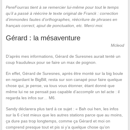
PereFourras tient à se remercier lui-même pour tout le temps
qu’il a passé à réécrire le texte original de Franck : correction
d’immondes fautes d’orthographes, réécriture de phrases en
français correct, ajout de ponctuation, etc. Merci moi.
Gérard : la mésaventure
Mcleod
D’après mes informations, Gérard de Suresnes aurait tenté un
coup frauduleux pour se faire un max de pognon.
En effet, Gérard de Suresnes, après être monté sur la big boule
en regardant le BigBill, resta sur son canapé pour faire quelque
chose qui, je pense, va tous vous étonner, étant donné que
même lui ne se pensait pas capable d’accomplir un tel acte : il
regarda les infos sur… M6.
Sandy déclarera plus tard à ce sujet : « Bah oui hen, les infos
sur la 6 c’est mieux que les autres stations parce que au moins,
ça dure pas trop longtemps, comme ça Gérard et moi on
comprend presque tout et pis si y’a quelque chose qu’on