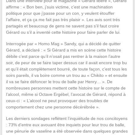
Dans une interview pour le magazine « Gérard libéré », Gérard
affirme : « Bon ben, j’suis victime, c’est une machination
politique pour que j’passe pour un con, y veulent étouffer
l’affaire, et ça ça me fait pas très plaisir ». Les avis sont très
partagés et beaucoup de gens ne savent pas s’il faut croire
Gérard ou s’il a inventé cette histoire pour faire parler de lui.
Interrogée par « Homo Mag » Sandy, qui a décidé de quitter
Gérard, a déclaré : « Si Gérard a mis en scène cette histoire
débile c’est parce qu’il n’osait pas rentrer à la maison l’autre
soir, de peur de se faire taper dessus car il avait encore trop bu
et qu’il était complètement bourré, de toute façon, c’est tous les
soirs pareils, il va boire comme un trou au « Chikito » et ensuite
il va se faire défoncer le trou de balle par Henry… ». De
nombreuses personnes mettent cette histoire sur le compte de
l’alcool, même si Octave Ergébel, l’avocat de Gérard, répond à
ceux-ci : « L’alcool ne peut provoquer des troubles de
comportement chez une personne décérébrée ».
Les derniers sondages reflètent l’inquiétude de nos concitoyens
: 73% d’entre eux avouant être inquiets pour leur trou de balle,
une pénurie de vaseline a été observée dans quelques grandes