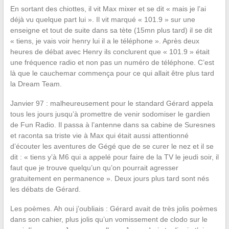
En sortant des chiottes, il vit Max mixer et se dit « mais je l’ai
déjà vu quelque part lui ». Il vit marqué « 101.9 » sur une
enseigne et tout de suite dans sa tète (15mn plus tard) il se dit
« tiens, je vais voir henry lui il a le téléphone ». Après deux
heures de débat avec Henry ils conclurent que « 101.9 » était
une fréquence radio et non pas un numéro de téléphone. C’est
là que le cauchemar commença pour ce qui allait être plus tard
la Dream Team.
Janvier 97 : malheureusement pour le standard Gérard appela
tous les jours jusqu’à promettre de venir sodomiser le gardien
de Fun Radio. Il passa à l’antenne dans sa cabine de Suresnes
et raconta sa triste vie à Max qui était aussi attentionné
d’écouter les aventures de Gégé que de se curer le nez et il se
dit : « tiens y’à M6 qui a appelé pour faire de la TV le jeudi soir, il
faut que je trouve quelqu’un qu’on pourrait agresser
gratuitement en permanence ». Deux jours plus tard sont nés
les débats de Gérard.
Les poèmes. Ah oui j’oubliais : Gérard avait de très jolis poèmes
dans son cahier, plus jolis qu’un vomissement de clodo sur le