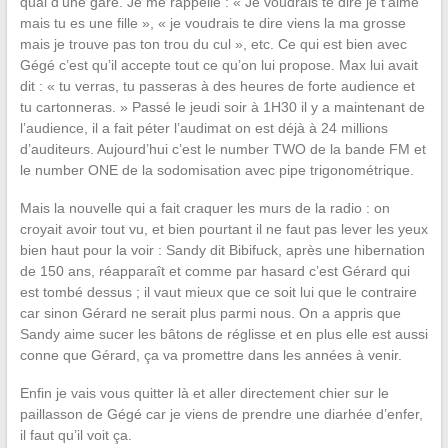
quai d’une gare. Je me rappelle : « Je voudrais te dire je t’aime
mais tu es une fille », « je voudrais te dire viens la ma grosse
mais je trouve pas ton trou du cul », etc. Ce qui est bien avec
Gégé c’est qu’il accepte tout ce qu’on lui propose. Max lui avait
dit : « tu verras, tu passeras à des heures de forte audience et
tu cartonneras. » Passé le jeudi soir à 1H30 il y a maintenant de
l’audience, il a fait péter l’audimat on est déjà à 24 millions
d’auditeurs. Aujourd’hui c’est le number TWO de la bande FM et
le number ONE de la sodomisation avec pipe trigonométrique.
Mais la nouvelle qui a fait craquer les murs de la radio : on
croyait avoir tout vu, et bien pourtant il ne faut pas lever les yeux
bien haut pour la voir : Sandy dit Bibifuck, après une hibernation
de 150 ans, réapparaît et comme par hasard c’est Gérard qui
est tombé dessus ; il vaut mieux que ce soit lui que le contraire
car sinon Gérard ne serait plus parmi nous. On a appris que
Sandy aime sucer les bâtons de réglisse et en plus elle est aussi
conne que Gérard, ça va promettre dans les années à venir.
Enfin je vais vous quitter là et aller directement chier sur le
paillasson de Gégé car je viens de prendre une diarhée d’enfer,
il faut qu’il voit ça.