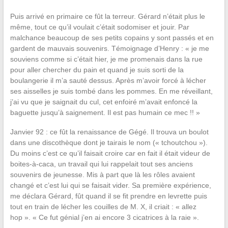
Puis arrivé en primaire ce fût la terreur. Gérard n’était plus le
même, tout ce qu’il voulait c’était sodomiser et jouir. Par
malchance beaucoup de ses petits copains y sont passés et en
gardent de mauvais souvenirs. Témoignage d’Henry : « je me
souviens comme si c’était hier, je me promenais dans la rue
pour aller chercher du pain et quand je suis sorti de la
boulangerie il m’a sauté dessus. Après m’avoir forcé à lécher
ses aisselles je suis tombé dans les pommes. En me réveillant,
j’ai vu que je saignait du cul, cet enfoiré m’avait enfoncé la
baguette jusqu’à saignement. Il est pas humain ce mec !! »
Janvier 92 : ce fût la renaissance de Gégé. Il trouva un boulot
dans une discothèque dont je tairais le nom (« tchoutchou »).
Du moins c’est ce qu’il faisait croire car en fait il était videur de
boites-à-caca, un travail qui lui rappelait tout ses anciens
souvenirs de jeunesse. Mis à part que là les rôles avaient
changé et c’est lui qui se faisait vider. Sa première expérience,
me déclara Gérard, fût quand il se fit prendre en levrette puis
tout en train de lécher les couilles de M. X, il criait : « allez
hop ». « Ce fut génial j’en ai encore 3 cicatrices à la raie ».