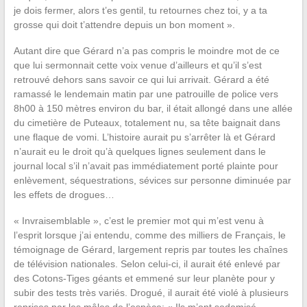
je dois fermer, alors t’es gentil, tu retournes chez toi, y a ta
grosse qui doit t’attendre depuis un bon moment ».
Autant dire que Gérard n’a pas compris le moindre mot de ce
que lui sermonnait cette voix venue d’ailleurs et qu’il s’est
retrouvé dehors sans savoir ce qui lui arrivait. Gérard a été
ramassé le lendemain matin par une patrouille de police vers
8h00 à 150 mètres environ du bar, il était allongé dans une allée
du cimetière de Puteaux, totalement nu, sa tête baignait dans
une flaque de vomi. L’histoire aurait pu s’arrêter là et Gérard
n’aurait eu le droit qu’à quelques lignes seulement dans le
journal local s’il n’avait pas immédiatement porté plainte pour
enlèvement, séquestrations, sévices sur personne diminuée par
les effets de drogues…
« Invraisemblable », c’est le premier mot qui m’est venu à
l’esprit lorsque j’ai entendu, comme des milliers de Français, le
témoignage de Gérard, largement repris par toutes les chaînes
de télévision nationales. Selon celui-ci, il aurait été enlevé par
des Cotons-Tiges géants et emmené sur leur planète pour y
subir des tests très variés. Drogué, il aurait été violé à plusieurs
reprises par les mâles de l’espèce: « Ils m’ont sodomisé