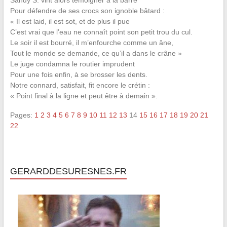
Pour défendre de ses crocs son ignoble bâtard :
« Il est laid, il est sot, et de plus il pue
C’est vrai que l’eau ne connaît point son petit trou du cul.
Le soir il est bourré, il m’enfourche comme un âne,
Tout le monde se demande, ce qu’il a dans le crâne »
Le juge condamna le routier imprudent
Pour une fois enfin, à se brosser les dents.
Notre connard, satisfait, fit encore le crétin :
« Point final à la ligne et peut être à demain ».
Pages:
1
2
3
4
5
6
7
8
9
10
11
12
13
14
15
16
17
18
19
20
21
22
GERARDDESURESNES.FR