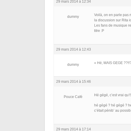
29 mars 2014 à 12:34
Voilà, on en parle pas 
dummy
la discussion sur Rita ic
Les fans de musique re
titre :P
29 mars 2014 à 12:43
« Hé, MAIS GEGE ??!!?? 
dummy
29 mars 2014 à 15:46
Hé gégé, c’est vrai qu’t
Pouce Café
hé gégé ? hé gégé ? h
c’était pénib’ au possi
29 mars 2014 à 17:14