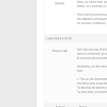
Allez, on t’aime bien q
dummy
même, et c’est triste c
Tout à fait d’accord po
(les attaques physiques,
se cachant, d’ailleurs).
1 avril 2014 à 10:29
nan nan nan pas d’acco
Pouce Café
dans la cochonne, je ne
je la trouve plus proche
@ dummy, y’a des vers d
max :
« T’as un zen tranchan
t’as fait la bise à une
Tu fais trop de bavure a
Tu dors avec un boucho