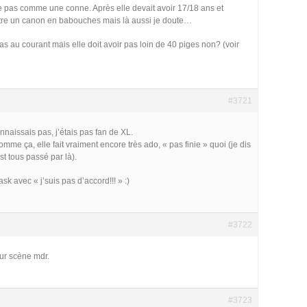
 pas comme une conne. Après elle devait avoir 17/18 ans et
être un canon en babouches mais là aussi je doute…
s au courant mais elle doit avoir pas loin de 40 piges non? (voir
#3721
onnaissais pas, j’étais pas fan de XL.
mme ça, elle fait vraiment encore très ado, « pas finie » quoi (je dis
t tous passé par là).
sk avec « j’suis pas d’accord!!! » :)
#3722
sur scène mdr.
#3723