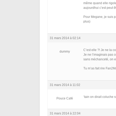
même quand elle rigole
aujourdhui c’est peut 
Pour Megane, je suis pa
plus)
31 mars 2014 à 02:14
C’est elle ?! Je ne la c
dummy
Je ne l’imaginais pas co
sans méchanceté, on es
Tu m’as fait rire Fan2Ma
31 mars 2014 à 11:02
‘tain on dirait coluche 
Pouce Café
31 mars 2014 à 22:04