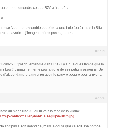
 qu’on peut entendre ce que RZA a à dire? »
! »
osse Megane ressemble peut être a une truie (ou 2) mais la Rita
 morceau avarié… j’imagine même pas aujourdhui.
#3719
n2Mask ? Et j’ai cru entendre dans LSG il y a quelques temps que la
is bas ? J’imagine même pas la truffe de ses petits marsouins ! Je
d’alcool dans le sang a pu avoir le pauvre bougre pour arriver à
#3720
photo du magazine XL ou tu vois la face de la vilaine
s.fr/wp-content/gallery/habituelsequipe/48sm.jpg
oto soit pas a son avantage, mais je doute que ce soit une bombe,