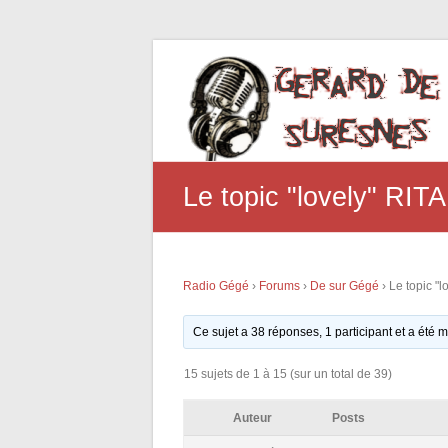
Le topic "lovely" RITA
Radio Gégé
›
Forums
›
De sur Gégé
›
Le topic "l
Ce sujet a 38 réponses, 1 participant et a été m
15 sujets de 1 à 15 (sur un total de 39)
Auteur
Posts