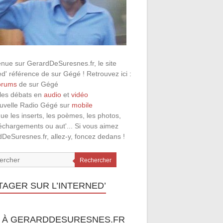
nue sur GerardDeSuresnes.fr, le site
ed' référence de sur Gégé ! Retrouvez ici :
orums
de sur Gégé
 les débats en
audio
et
vidéo
ouvelle Radio Gégé sur
mobile
que les inserts, les poèmes, les photos,
léchargements ou aut'... Si vous aimez
DeSuresnes.fr, allez-y, foncez dedans !
Rechercher
TAGER SUR L’INTERNED’
 À GERARDDESURESNES.FR