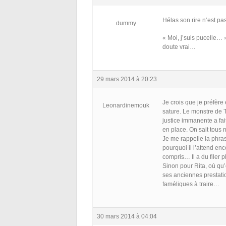
Hélas son rire n’est pas 
dummy
« Moi, j’suis pucelle… »
doute vrai…
29 mars 2014 à 20:23
Je crois que je préfèr
Leonardinemouk
sature. Le monstre de T
justice immanente a fait
en place. On sait tous
Je me rappelle la phra
pourquoi il l’attend en
compris… Il a du filer p
Sinon pour Rita, où qu’
ses anciennes prestat
faméliques à traire…
30 mars 2014 à 04:04