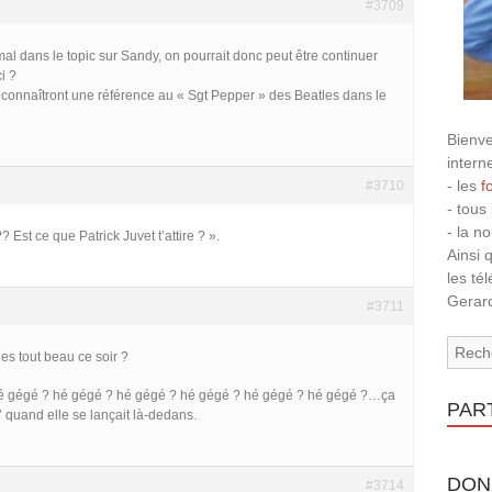
#3709
mal dans le topic sur Sandy, on pourrait donc peut être continuer
i ?
connaîtront une référence au « Sgt Pepper » des Beatles dans le
Bienve
intern
- les
f
#3710
- tous
- la n
Est ce que Patrick Juvet t’attire ? ».
Ainsi 
les té
Gerard
#3711
’es tout beau ce soir ?
é gégé ? hé gégé ? hé gégé ? hé gégé ? hé gégé ? hé gégé ?…ça
PAR
b’ quand elle se lançait là-dedans.
DON
#3714