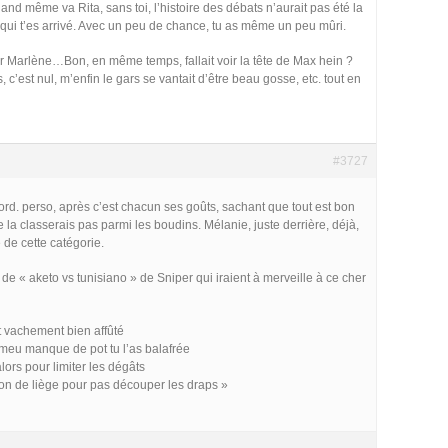
uand même va Rita, sans toi, l’histoire des débats n’aurait pas été la
e qui t’es arrivé. Avec un peu de chance, tu as même un peu mûri.
ur Marlène…Bon, en même temps, fallait voir la tête de Max hein ?
 c’est nul, m’enfin le gars se vantait d’être beau gosse, etc. tout en
#3727
rd. perso, après c’est chacun ses goûts, sachant que tout est bon
 la classerais pas parmi les boudins. Mélanie, juste derrière, déjà,
 de cette catégorie.
e « aketo vs tunisiano » de Sniper qui iraient à merveille à ce cher
t vachement bien affûté
 femeu manque de pot tu l’as balafrée
lors pour limiter les dégâts
n de liège pour pas découper les draps »