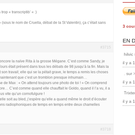
trop « transcriptib’ « :)
 (sous le nom de Cruella, débat de la St Valentin), ça c’était sans
3 cou
EN 
#3715
hilvic
e encore la naïve Rita à la grosse Mégane. C’est comme Sandy, je
il y a
ours était présent dans tous les débats de 98 jusqu’à la fin. Mais la
 son travail; elle qui se la pétait grave, le temps a remis les choses
. sur
 maintenant que c’est un tromblon presque inhumain…
il y a
se de Max : « On attend toujours une photo de toi ! » On comprend
core… C’est comme quand elle chauffait le Goldo, quand il l’a vu, il a
Trixt
lus vite qu’un cornofulgure !
elle soit au bled, j’espère qu’elle a quand même le droit d’écouter
il y a
ions radiophoniques de temps en temps entre deux chamelles
#3718