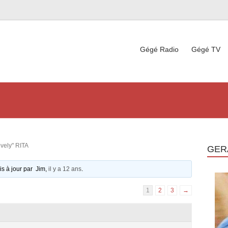
Gégé Radio
Gégé TV
ovely" RITA
GER
is à jour par Jim,
il y a 12 ans
.
1
2
3
→