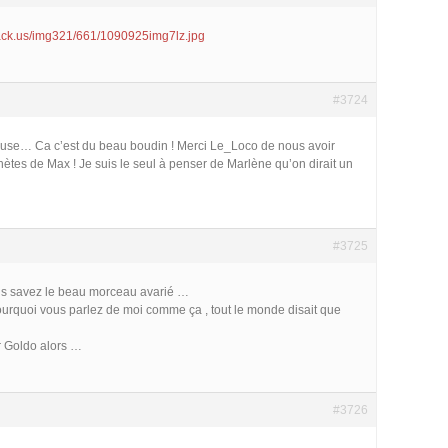
ack.us/img321/661/1090925img7lz.jpg
#3724
fteuse… Ca c’est du beau boudin ! Merci Le_Loco de nous avoir
hètes de Max ! Je suis le seul à penser de Marlène qu’on dirait un
#3725
ous savez le beau morceau avarié …
rquoi vous parlez de moi comme ça , tout le monde disait que
r Goldo alors …
#3726