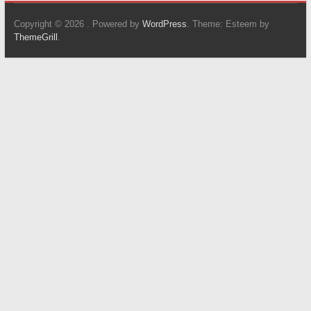
Copyright © 2026
. Powered by
WordPress
. Theme: Esteem by
ThemeGrill
.