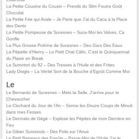
La Petite Cousine du Cousin – Prends du Slim Foutre Goût
Chocolat
La Petite Fée qui Avale – Je Parie que J’ai du Caca à la Place
des Dents
La Petite Pompeuse de Suresnes – Suce-Moi les Valves, Ca
Gonfle
La Plus Grosse Poitrine de Suresnes – Des Gars Des Eaux
La Pépette d’Henry – Le Petit Chat Câlin, C’est le Quinquennat
du Plaisir en Break
La Sumotori du 92 – Des Tresses à l’Huile et des Frites
Lady Doigts – La Vérité Sort de la Bouche d’Egoût Comme Moi
Le
Le Bernardo de Suresnes – Mets ta Selle, J’arrive pour te
Chevaucher
Le Clochard du Jour de l’An – Sonne les Douze Coups de Minuit
dans mes Fesses
Le Dermato de Gégé – Explose les Pépites de mon Derrière en
Feu
Le Gibier Suresnois – Des Poils sur l’Anus
Le Petit Baigneur des Egoûts – Passe-Moi de l’Huile J’ai le