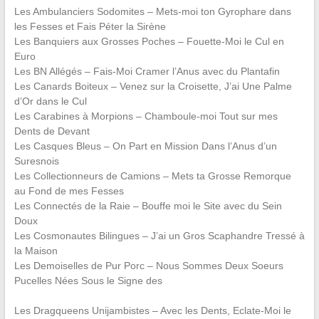
Les Ambulanciers Sodomites – Mets-moi ton Gyrophare dans
les Fesses et Fais Péter la Sirène
Les Banquiers aux Grosses Poches – Fouette-Moi le Cul en
Euro
Les BN Allégés – Fais-Moi Cramer l’Anus avec du Plantafin
Les Canards Boiteux – Venez sur la Croisette, J’ai Une Palme
d’Or dans le Cul
Les Carabines à Morpions – Chamboule-moi Tout sur mes
Dents de Devant
Les Casques Bleus – On Part en Mission Dans l’Anus d’un
Suresnois
Les Collectionneurs de Camions – Mets ta Grosse Remorque
au Fond de mes Fesses
Les Connectés de la Raie – Bouffe moi le Site avec du Sein
Doux
Les Cosmonautes Bilingues – J’ai un Gros Scaphandre Tressé à
la Maison
Les Demoiselles de Pur Porc – Nous Sommes Deux Soeurs
Pucelles Nées Sous le Signe des
[Hom
Les Dragqueens Unijambistes – Avec les Dents, Eclate-Moi le