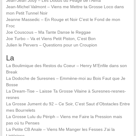
Jean-Jean Jouy – Les Dodus du Péage de l’Alma
Jean-Michel Valmont – Viens me Mettre ta Grosse Loco dans
mon Petit Tunnel Noir
Jeanne Massedic – En Rouge et Noir C’est le Fond de mon
Froc
Joe Couscous – Ma Tante Danse le Reggae
Joe Turbo – Va et Viens Petit Piston, C’est Bon
Julien le Pervers – Questions pour un Croupion
La
La Boulimique des Restos du Coeur – Henry M’Enfile dans son
Break
La Dodoche de Suresnes – Emmène-moi au Bois Faut que Je
Bosse
La Dream-Tise – Laisse Ta Grosse Vilaine à Suresnes-resnes-
resnes
La Grosse Jument du 92 – Ce Soir, C’est Saut d’Obstacles Entre
mes Bourrelets
La Grosse Lulu du Périph – Viens me Faire la Pression mais
pas où tu Penses
La Petite CB Anale – Viens Me Manger les Fesses J’ai la
Listériose