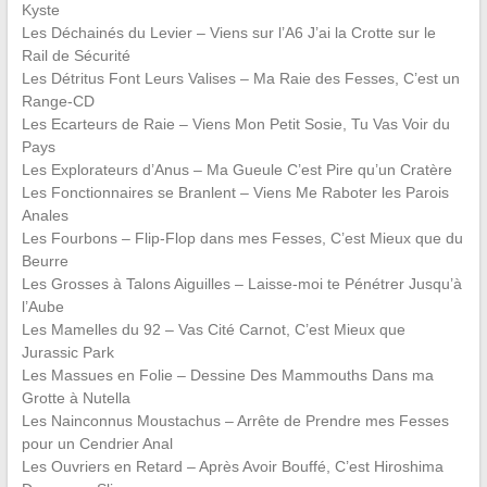
Kyste
Les Déchainés du Levier – Viens sur l’A6 J’ai la Crotte sur le
Rail de Sécurité
Les Détritus Font Leurs Valises – Ma Raie des Fesses, C’est un
Range-CD
Les Ecarteurs de Raie – Viens Mon Petit Sosie, Tu Vas Voir du
Pays
Les Explorateurs d’Anus – Ma Gueule C’est Pire qu’un Cratère
Les Fonctionnaires se Branlent – Viens Me Raboter les Parois
Anales
Les Fourbons – Flip-Flop dans mes Fesses, C’est Mieux que du
Beurre
Les Grosses à Talons Aiguilles – Laisse-moi te Pénétrer Jusqu’à
l’Aube
Les Mamelles du 92 – Vas Cité Carnot, C’est Mieux que
Jurassic Park
Les Massues en Folie – Dessine Des Mammouths Dans ma
Grotte à Nutella
Les Nainconnus Moustachus – Arrête de Prendre mes Fesses
pour un Cendrier Anal
Les Ouvriers en Retard – Après Avoir Bouffé, C’est Hiroshima