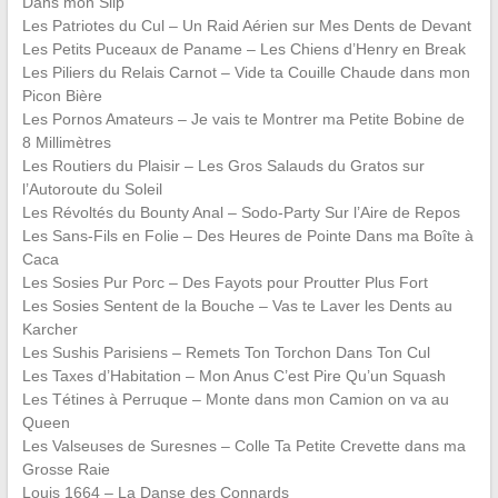
Dans mon Slip
Les Patriotes du Cul – Un Raid Aérien sur Mes Dents de Devant
Les Petits Puceaux de Paname – Les Chiens d’Henry en Break
Les Piliers du Relais Carnot – Vide ta Couille Chaude dans mon
Picon Bière
Les Pornos Amateurs – Je vais te Montrer ma Petite Bobine de
8 Millimètres
Les Routiers du Plaisir – Les Gros Salauds du Gratos sur
l’Autoroute du Soleil
Les Révoltés du Bounty Anal – Sodo-Party Sur l’Aire de Repos
Les Sans-Fils en Folie – Des Heures de Pointe Dans ma Boîte à
Caca
Les Sosies Pur Porc – Des Fayots pour Proutter Plus Fort
Les Sosies Sentent de la Bouche – Vas te Laver les Dents au
Karcher
Les Sushis Parisiens – Remets Ton Torchon Dans Ton Cul
Les Taxes d’Habitation – Mon Anus C’est Pire Qu’un Squash
Les Tétines à Perruque – Monte dans mon Camion on va au
Queen
Les Valseuses de Suresnes – Colle Ta Petite Crevette dans ma
Grosse Raie
Louis 1664 – La Danse des Connards