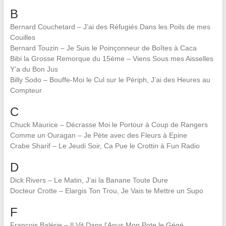
B
Bernard Couchetard – J’ai des Réfugiés Dans les Poils de mes
Couilles
Bernard Touzin – Je Suis le Poinçonneur de Boîtes à Caca
Bibi la Grosse Remorque du 15ème – Viens Sous mes Aisselles
Y’a du Bon Jus
Billy Sodo – Bouffe-Moi le Cul sur le Périph, J’ai des Heures au
Compteur
C
Chuck Maurice – Décrasse Moi le Portour à Coup de Rangers
Comme un Ouragan – Je Pète avec des Fleurs à Epine
Crabe Sharif – Le Jeudi Soir, Ca Pue le Crottin à Fun Radio
D
Dick Rivers – Le Matin, J’ai la Banane Toute Dure
Docteur Crotte – Elargis Ton Trou, Je Vais te Mettre un Supo
F
François Balérie – Il Vit Dans l’Anus Mon Pote le Gégé