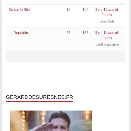
De sur le Site
10
100
il y a 11 ans et
2 mois
Jean Cule
Le Dépotoire
27
133
il y a 11 ans et
2 mois
building mystere
GERARDDESURESNES.FR