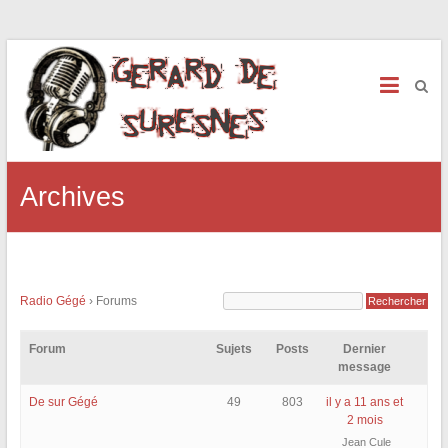
Archives
Radio Gégé
›
Forums
Forum
Sujets
Posts
Dernier
message
De sur Gégé
49
803
il y a 11 ans et
2 mois
Jean Cule