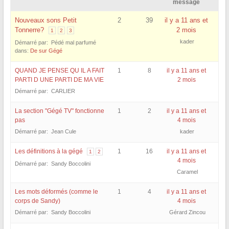
message
Nouveaux sons Petit
2
39
il y a 11 ans et
Tonnerre?
2 mois
1
2
3
kader
Démarré par: Pédé mal parfumé
dans:
De sur Gégé
QUAND JE PENSE QU IL A FAIT
1
8
il y a 11 ans et
PARTI D UNE PARTI DE MA VIE
2 mois
Démarré par: CARLIER
La section "Gégé TV" fonctionne
1
2
il y a 11 ans et
pas
4 mois
Démarré par: Jean Cule
kader
Les définitions à la gégé
1
16
il y a 11 ans et
1
2
4 mois
Démarré par: Sandy Boccolini
Caramel
Les mots déformés (comme le
1
4
il y a 11 ans et
corps de Sandy)
4 mois
Démarré par: Sandy Boccolini
Gérard Zincou