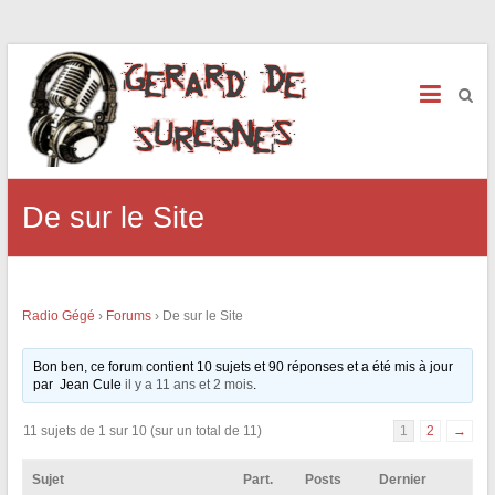
De sur le Site
Radio Gégé
›
Forums
›
De sur le Site
Bon ben, ce forum contient 10 sujets et 90 réponses et a été mis à jour
par Jean Cule
il y a 11 ans et 2 mois
.
11 sujets de 1 sur 10 (sur un total de 11)
1
2
→
Sujet
Part.
Posts
Dernier