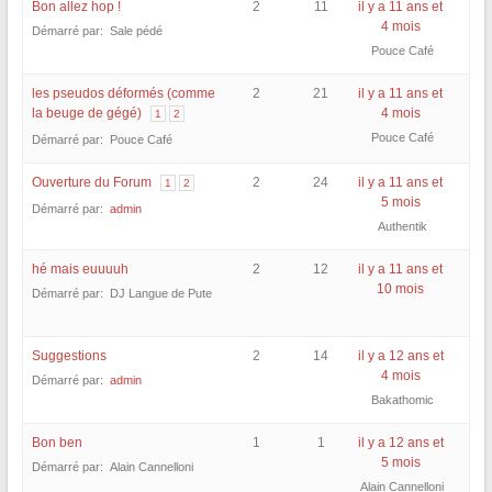
Bon allez hop !
2
11
il y a 11 ans et
4 mois
Démarré par: Sale pédé
Pouce Café
les pseudos déformés (comme
2
21
il y a 11 ans et
la beuge de gégé)
4 mois
1
2
Pouce Café
Démarré par: Pouce Café
Ouverture du Forum
2
24
il y a 11 ans et
1
2
5 mois
Démarré par:
admin
Authentik
hé mais euuuuh
2
12
il y a 11 ans et
10 mois
Démarré par: DJ Langue de Pute
Suggestions
2
14
il y a 12 ans et
4 mois
Démarré par:
admin
Bakathomic
Bon ben
1
1
il y a 12 ans et
5 mois
Démarré par: Alain Cannelloni
Alain Cannelloni