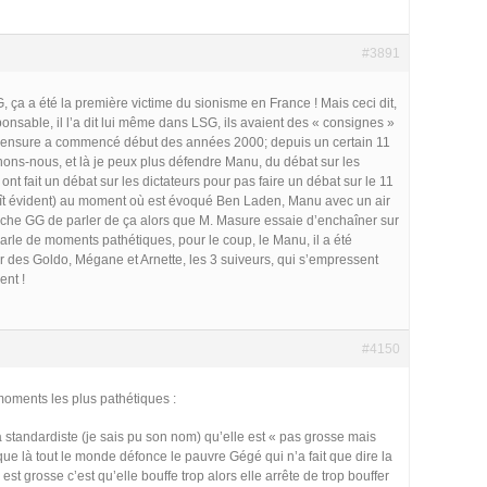
#3891
G, ça a été la première victime du sionisme en France ! Mais ceci dit,
nsable, il l’a dit lui même dans LSG, ils avaient des « consignes »
a censure a commencé début des années 2000; depuis un certain 11
ns-nous, et là je peux plus défendre Manu, du débat sur les
s ont fait un débat sur les dictateurs pour pas faire un débat sur le 11
ît évident) au moment où est évoqué Ben Laden, Manu avec un air
che GG de parler de ça alors que M. Masure essaie d’enchaîner sur
 parle de moments pathétiques, pour le coup, le Manu, il a été
r des Goldo, Mégane et Arnette, les 3 suiveurs, qui s’empressent
ent !
#4150
moments les plus pathétiques :
 standardiste (je sais pu son nom) qu’elle est « pas grosse mais
que là tout le monde défonce le pauvre Gégé qui n’a fait que dire la
e est grosse c’est qu’elle bouffe trop alors elle arrête de trop bouffer