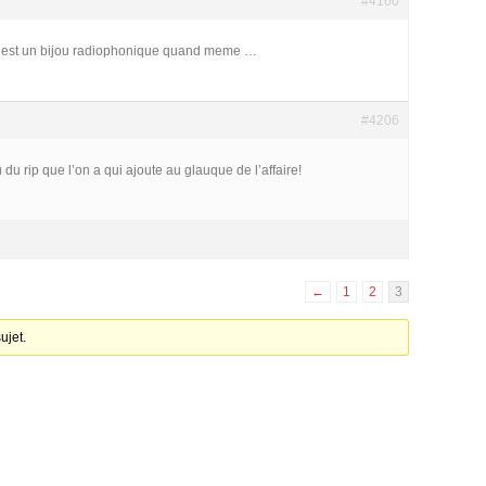
#4160
da est un bijou radiophonique quand meme …
#4206
du rip que l’on a qui ajoute au glauque de l’affaire!
←
1
2
3
ujet.