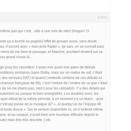
#3886
 même pas qui c’est…elle a une voix de mec! Dingue! :O
iode ça a tourné au pugilat,l’effet de groupe aussi, sans doute,
 cas, d’accord avec « mon pote Kader », (je sais, on se connaît pas)
 viens de me faire le passage, et Maurice, pourtant virulent sur sa
 pas grand chose là…
e pour tes cassettes! J’avais moi aussi une paire de débats
nditions similaires (sans Dolby, mais sur un matos de ouf, c’était
he des versions DAT) et quand j’entends certains de ces débats ici
chanson française de 98), c’est l’ombre de l’ombre de ce que c’était
n (je ne me plains pas, merci pour les uploads!). Y’a des détails qui
seulement au casque et bien enregistrés. Les doubles sons, les
s quel débat de la même période, à un moment y’a un blanc…puis
est qui passe de la musique là? », et quelqu’un de l’équipe dit
 est toute douce ». Sur la version disponible ici, on n’entend même
pre, et au casque, y’avait bien une musique diffusée depuis le
te) mais très très discrète :) etc.