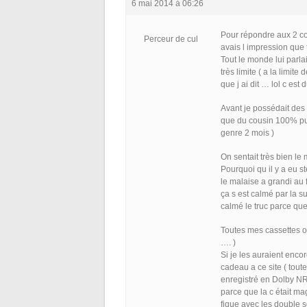
6 mai 2014 à 06:26
Pour répondre aux 2 con
Perceur de cul
avais l impression que
Tout le monde lui parla
très limite ( a la limi
que j ai dit … lol c est
Avant je possédait des 
que du cousin 100% put
genre 2 mois )
On sentait très bien le
Pourquoi qu il y a eu st
le malaise a grandi au 
ça s est calmé par la s
calmé le truc parce qu
Toutes mes cassettes o
…. )
Si je les auraient enco
cadeau a ce site ( tout
enregistré en Dolby NR t
parce que la c était ma
fique avec les double 