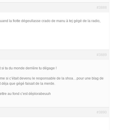
#3888
uand la fiotte dégeullasse crado de manu à tej gégé de la radio,
#3889
 si ta du monde derrière tu dégage !
mme si c’était devenu le responsable de la shoa…pour une blag de
 déja que gégé faisait de la merde.
mettre au fond c’est déplorabeuuh
#3890