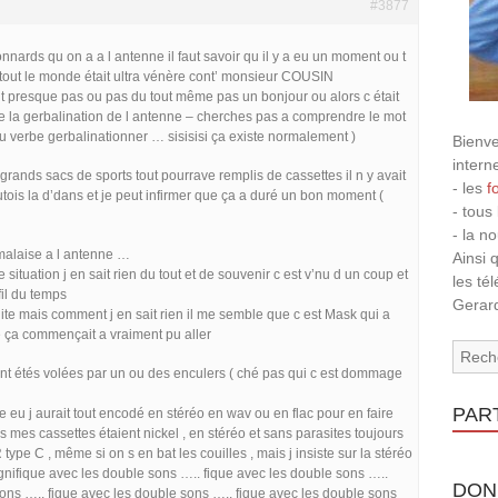
#3877
nards qu on a a l antenne il faut savoir qu il y a eu un moment ou t
 tout le monde était ultra vénère cont’ monsieur COUSIN
it presque pas ou pas du tout même pas un bonjour ou alors c était
te de la gerbalination de l antenne – cherches pas a comprendre le mot
 du verbe gerbalinationner … sisisisi ça existe normalement )
Bienve
intern
grands sacs de sports tout pourrave remplis de cassettes il n y avait
- les
f
ois la d’dans et je peut infirmer que ça a duré un bon moment (
- tous
- la n
 malaise a l antenne …
Ainsi 
e situation j en sait rien du tout et de souvenir c est v’nu d un coup et
les té
fil du temps
Gerard
uite mais comment j en sait rien il me semble que c est Mask qui a
e ça commençait a vraiment pu aller
nt étés volées par un ou des enculers ( ché pas qui c est dommage
PAR
re eu j aurait tout encodé en stéréo en wav ou en flac pour en faire
es mes cassettes étaient nickel , en stéréo et sans parasites toujours
ype C , même si on s en bat les couilles , mais j insiste sur la stéréo
gnifique avec les double sons ….. fique avec les double sons …..
DON
sons ….. fique avec les double sons ….. fique avec les double sons