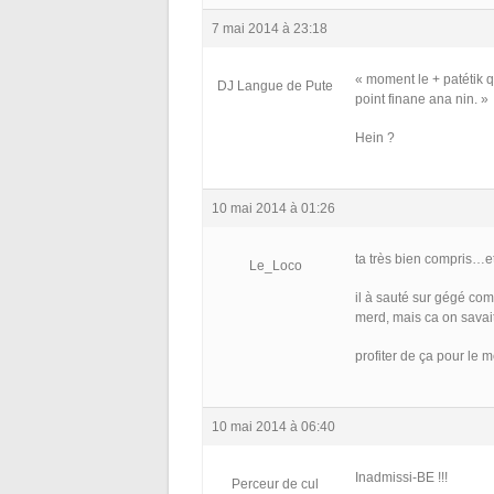
7 mai 2014 à 23:18
« moment le + patétik q
DJ Langue de Pute
point finane ana nin. »
Hein ?
10 mai 2014 à 01:26
ta très bien compris…et
Le_Loco
il à sauté sur gégé co
merd, mais ca on savait
profiter de ça pour le 
10 mai 2014 à 06:40
Inadmissi-BE !!!
Perceur de cul