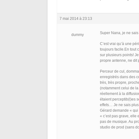
7 mai 2014 à 23:13
Super Nana, je ne sais
dummy
C’est vrai qu’à une pér
toujours facile.En tout
sur plusieurs points! Je
propre antenne, ne dit
Perceur de cul, dommag
enregistrés dans des co
très, très propre, proc
(notamment celui de la 
réellement à la diffusio
étaient perceptib(l)es 
effets… Je ne sais plu
Gérard demande « qui c’
« c’est pas grave, elle
pas de musique. Au pro
studio de prod (sans dou