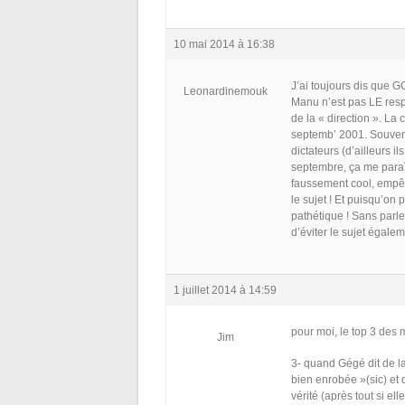
10 mai 2014 à 16:38
J’ai toujours dis que G
Leonardinemouk
Manu n’est pas LE respo
de la « direction ». L
septemb’ 2001. Souveno
dictateurs (d’ailleurs il
septembre, ça me para
faussement cool, empê
le sujet ! Et puisqu’on
pathétique ! Sans parle
d’éviter le sujet égalem
1 juillet 2014 à 14:59
pour moi, le top 3 des 
Jim
3- quand Gégé dit de la
bien enrobée »(sic) et 
vérité (après tout si ell