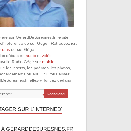
nue sur GerardDeSuresnes.fr, le site
ed' référence de sur Gégé ! Retrouvez ici :
orums
de sur Gégé
 les débats en
audio
et
vidéo
ouvelle Radio Gégé sur
mobile
que les inserts, les poèmes, les photos,
léchargements ou aut'... Si vous aimez
DeSuresnes.fr, allez-y, foncez dedans !
Rechercher
TAGER SUR L’INTERNED’
 À GERARDDESURESNES.FR