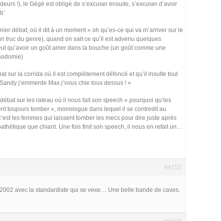
eurs !), le Gégé est obligé de s’excuser ensuite, s’excuser d’avoir
ab’
nier débat, où il dit à un moment « oh qu’es-ce qui va m’arriver sur le
n truc du genre), quand on sait ce qu’il est advenu quelques
eut qu’avoir un goût amer dans la bouche (un goût comme une
 sodomie)
t sur la corrida où il est complètement défoncé et qu’il insulte tout
Sandy j’emmerde Max j’vous chie tous dessus ! »
e débat sur les rateau où il nous fait son speech « pourquoi qu’les
nt toujours tomber », monologue dans lequel il se contredit au
 c’est les femmes qui laissent tomber les mecs pour dire juste après
pathétique que chiant. Une fois finit son speech, il nous en refait un…
#4152
2002 avec la standardiste qui se vexe… Une belle bande de caves.