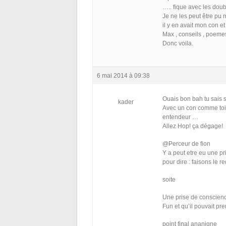
….. fique avec les doub
Je ne les peut être pu 
il y en avait mon con e
Max , conseils , poemes
Donc voila.
6 mai 2014 à 09:38
Ouais bon bah tu sais sk
kader
Avec un con comme to
entendeur …
Allez Hop! ça dégage!
@Perceur de fion
Y a peut etre eu une pr
pour dire : faisons le 
soite
Une prise de conscien
Fun et qu’il pouvait pr
point final ananigne