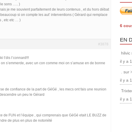
le sons ….. )
mais je me souvient parfaitement de leurs contenus , et du hors débat
t beaucoup si on compte les aut’ interventions ( Gérard qui remplace
 , etc etc … )
6 cou
EN 
#3878
hilvic
i t’dis l’connard!!!
il y a
i on s’emmerde, avec un con comme moi on s’amuse en de bonne
. sur
il y a
ise de confiance de la part de GéGé , les mecs ont fais une reunion
Trixt
redescendre un peu le Gérard
il y a
ce de FUN et l’équipe , qui comprenais que GéGé etait LE BUZZ de
endre de plus en plus de notoriété