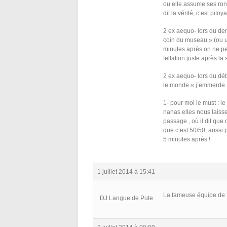
ou elle assume ses rond
dit la vérité, c’est pitoy
2 ex aequo- lors du der
coin du museau » (ou u
minutes après on ne p
fellation juste après la
2 ex aequo- lors du déba
le monde « j’emmerde 
1- pour moi le must : l
nanas elles nous laisse
passage , où il dit que
que c’est 50/50, aussi 
5 minutes après !
1 juillet 2014 à 15:41
La fameuse équipe de 
DJ Langue de Pute