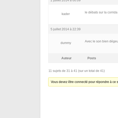
2 juillet 2014 à 00:09
le débats sur la corri
kader
5 juillet 2014 à 22:39
Avec le son bien dégeu 
dummy
Auteur
Posts
11 sujets de 31 à 41 (sur un total de 41)
Vous devez être connecté pour répondre à ce s