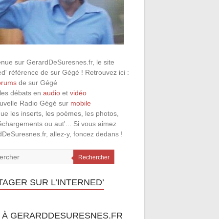
nue sur GerardDeSuresnes.fr, le site
ed' référence de sur Gégé ! Retrouvez ici :
orums
de sur Gégé
 les débats en
audio
et
vidéo
ouvelle Radio Gégé sur
mobile
que les inserts, les poèmes, les photos,
léchargements ou aut'... Si vous aimez
DeSuresnes.fr, allez-y, foncez dedans !
Rechercher
TAGER SUR L’INTERNED’
 À GERARDDESURESNES.FR