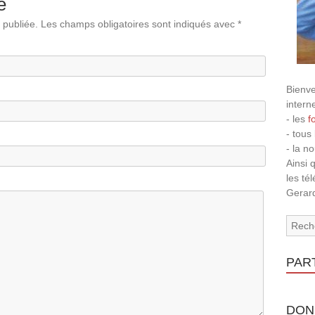
e
 publiée.
Les champs obligatoires sont indiqués avec
*
Bienve
intern
- les
f
- tous
- la n
Ainsi 
les té
Gerard
PAR
DON