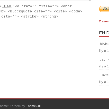
<a href="" title=""> <abbr
ts
HTML
:
<b> <blockquote cite=""> <cite> <code>
 cite=""> <strike> <strong>
2 cou
EN 
hilvic
il y a
. sur
il y a
Trixt
il y a
Theme: Esteem by
ThemeGrill
.