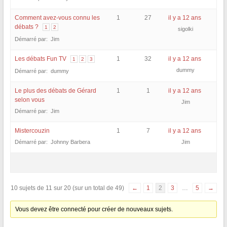
Comment avez-vous connu les
1
27
il y a 12 ans
débats ?
1
2
sigolki
Démarré par: Jim
Les débats Fun TV
1
32
il y a 12 ans
1
2
3
dummy
Démarré par: dummy
Le plus des débats de Gérard
1
1
il y a 12 ans
selon vous
Jim
Démarré par: Jim
Mistercouzin
1
7
il y a 12 ans
Démarré par: Johnny Barbera
Jim
10 sujets de 11 sur 20 (sur un total de 49)
←
1
2
3
…
5
→
Vous devez être connecté pour créer de nouveaux sujets.