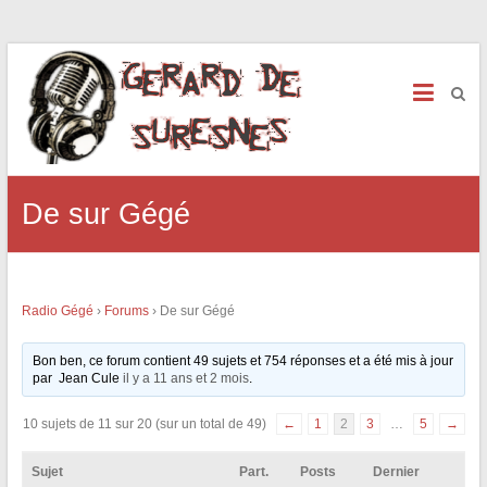
De sur Gégé
Radio Gégé
›
Forums
›
De sur Gégé
Bon ben, ce forum contient 49 sujets et 754 réponses et a été mis à jour
par Jean Cule
il y a 11 ans et 2 mois
.
10 sujets de 11 sur 20 (sur un total de 49)
←
1
2
3
…
5
→
Sujet
Part.
Posts
Dernier