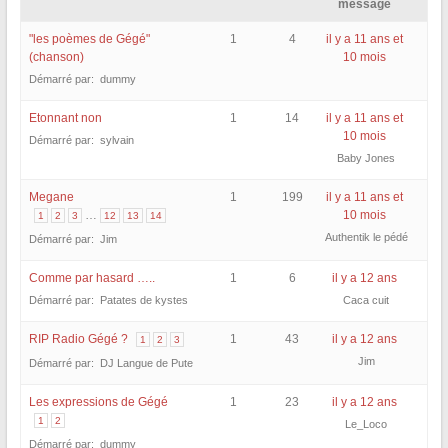
message
"les poèmes de Gégé"
1
4
il y a 11 ans et
(chanson)
10 mois
Démarré par: dummy
Etonnant non
1
14
il y a 11 ans et
10 mois
Démarré par: sylvain
Baby Jones
Megane
1
199
il y a 11 ans et
…
10 mois
1
2
3
12
13
14
Authentik le pédé
Démarré par: Jim
Comme par hasard …..
1
6
il y a 12 ans
Démarré par: Patates de kystes
Caca cuit
RIP Radio Gégé ?
1
43
il y a 12 ans
1
2
3
Jim
Démarré par: DJ Langue de Pute
Les expressions de Gégé
1
23
il y a 12 ans
1
2
Le_Loco
Démarré par: dummy