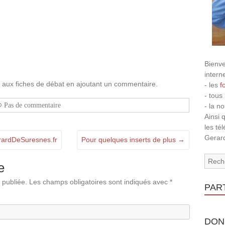
Bienve
intern
er aux fiches de débat en ajoutant un commentaire.
- les
f
- tous
Pas de commentaire
- la n
Ainsi 
les té
Gerard
rardDeSuresnes.fr
Pour quelques inserts de plus
→
e
 publiée.
Les champs obligatoires sont indiqués avec
*
PAR
DON