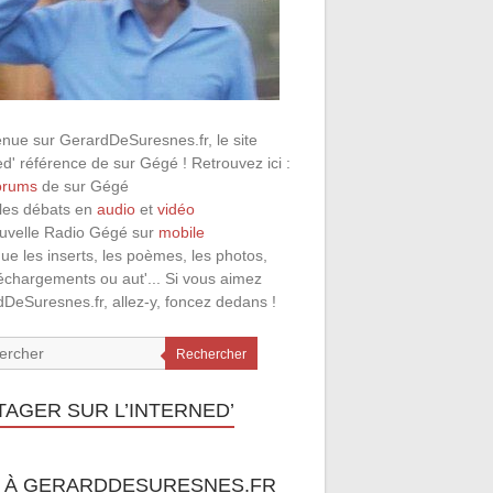
nue sur GerardDeSuresnes.fr, le site
ed' référence de sur Gégé ! Retrouvez ici :
orums
de sur Gégé
 les débats en
audio
et
vidéo
ouvelle Radio Gégé sur
mobile
que les inserts, les poèmes, les photos,
léchargements ou aut'... Si vous aimez
DeSuresnes.fr, allez-y, foncez dedans !
Rechercher
TAGER SUR L’INTERNED’
 À GERARDDESURESNES.FR