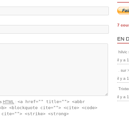
7 cou
EN 
hilvic
il y a
. sur
il y a
Trixt
il y a
<a href="" title=""> <abbr
ts
HTML
:
<b> <blockquote cite=""> <cite> <code>
 cite=""> <strike> <strong>