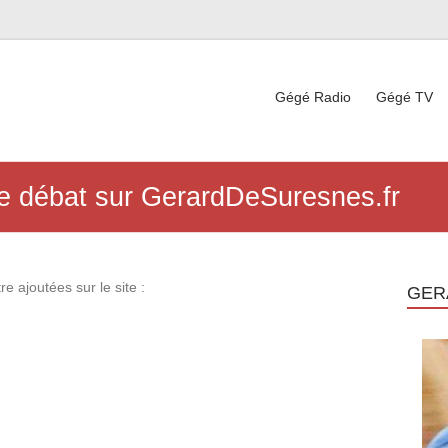
Gégé Radio
Gégé TV
de débat sur GerardDeSuresnes.fr
e ajoutées sur le site :
GER