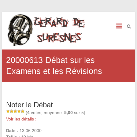
20000613 Débat sur les
Examens et les Révisions
Noter le Débat
(
4
votes, moyenne:
5,00
sur 5)
Voir les détails :
Date :
13.06.2000