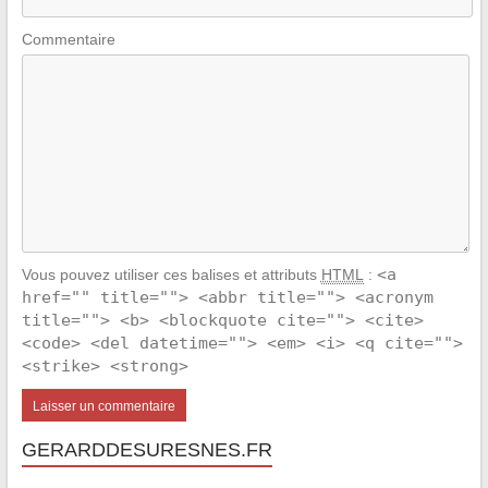
Commentaire
<a
Vous pouvez utiliser ces balises et attributs
HTML
:
href="" title=""> <abbr title=""> <acronym
title=""> <b> <blockquote cite=""> <cite>
<code> <del datetime=""> <em> <i> <q cite="">
<strike> <strong>
GERARDDESURESNES.FR