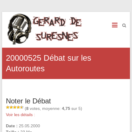
20000525 Débat sur les
Autoroutes
Noter le Débat
(
8
votes, moyenne:
4,75
sur 5)
Voir les détails :
Date :
25.05.2000