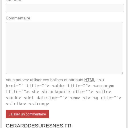
Commentaire
<a
Vous pouvez utiliser ces balises et attributs
HTML
:
href="" title=""> <abbr title=""> <acronym
title=""> <b> <blockquote cite=""> <cite>
<code> <del datetime=""> <em> <i> <q cite="">
<strike> <strong>
GERARDDESURESNES.FR