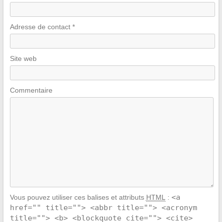
Adresse de contact
*
Site web
Commentaire
<a
Vous pouvez utiliser ces balises et attributs
HTML
:
href="" title=""> <abbr title=""> <acronym
title=""> <b> <blockquote cite=""> <cite>