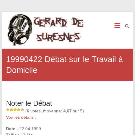
19990422 Débat sur le Travail à
Domicile
Noter le Débat
(
6
votes, moyenne:
4,67
sur 5)
Voir les détails :
Date :
22.04.1999