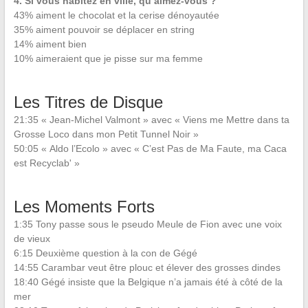
4. Si vous habitez en ville, qu’aimez-vous ?
43% aiment le chocolat et la cerise dénoyautée
35% aiment pouvoir se déplacer en string
14% aiment bien
10% aimeraient que je pisse sur ma femme
Les Titres de Disque
21:35 « Jean-Michel Valmont » avec « Viens me Mettre dans ta
Grosse Loco dans mon Petit Tunnel Noir »
50:05 « Aldo l’Ecolo » avec « C’est Pas de Ma Faute, ma Caca
est Recyclab' »
Les Moments Forts
1:35 Tony passe sous le pseudo Meule de Fion avec une voix
de vieux
6:15 Deuxième question à la con de Gégé
14:55 Carambar veut être plouc et élever des grosses dindes
18:40 Gégé insiste que la Belgique n’a jamais été à côté de la
mer