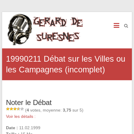
19990211 Débat sur les Villes ou
les Campagnes (incomplet)
Noter le Débat
(
4
votes, moyenne:
3,75
sur 5)
Voir les détails :
Date :
11.02.1999