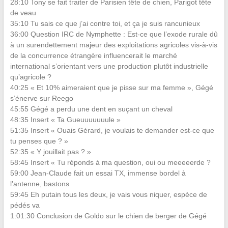
28:10 Tony se fait traiter de Parisien tête de chien, Parigot tête
de veau
35:10 Tu sais ce que j’ai contre toi, et ça je suis rancunieux
36:00 Question IRC de Nymphette : Est-ce que l’exode rurale dû
à un surendettement majeur des exploitations agricoles vis-à-vis
de la concurrence étrangère influencerait le marché
international s’orientant vers une production plutôt industrielle
qu’agricole ?
40:25 « Et 10% aimeraient que je pisse sur ma femme », Gégé
s’énerve sur Reego
45:55 Gégé a perdu une dent en suçant un cheval
48:35 Insert « Ta Gueuuuuuuule »
51:35 Insert « Ouais Gérard, je voulais te demander est-ce que
tu penses que ? »
52:35 « Y jouillait pas ? »
58:45 Insert « Tu réponds à ma question, oui ou meeeeerde ?
59:00 Jean-Claude fait un essai TX, immense bordel à
l’antenne, bastons
59:45 Eh putain tous les deux, je vais vous niquer, espèce de
pédés va
1:01:30 Conclusion de Goldo sur le chien de berger de Gégé