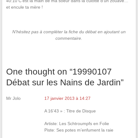
40:10 C’est la main de ma soeur dans la culotte d’un zouave…
et encule ta mère !
N’hésitez pas à compléter la fiche du débat en ajoutant un
commentaire.
One thought on “
19990107
Débat sur les Nains de Jardin
”
Mr Jolo
17 janvier 2013 à 14:27
A 16’43 » : Titre de Disque
Artiste: Les Schtroumpfs en Folie
Piste: Ses potes m’enfument la raie