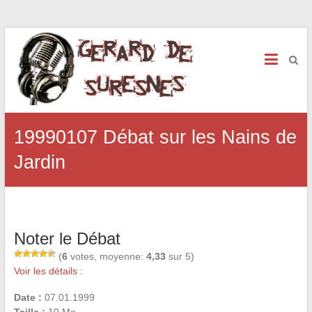
19990107 Débat sur les Nains de
Jardin
Noter le Débat
(
6
votes, moyenne:
4,33
sur 5)
Voir les détails :
Date :
07.01.1999