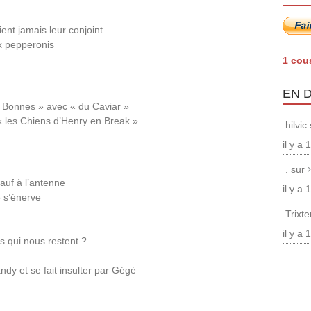
nt jamais leur conjoint
x pepperonis
1 cou
EN 
Bonnes » avec « du Caviar »
 les Chiens d’Henry en Break »
hilvic
il y a
. sur
eauf à l’antenne
il y a
 s’énerve
Trixt
il y a
s qui nous restent ?
ndy et se fait insulter par Gégé