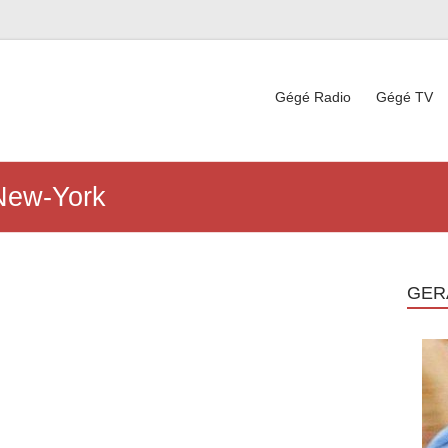
Gégé Radio
Gégé TV
New-York
GER