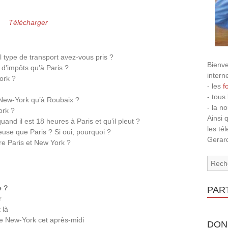
Télécharger
l type de transport avez-vous pris ?
Bienve
 d’impôts qu’à Paris ?
intern
ork ?
- les
f
- tous
à New-York qu’à Roubaix ?
- la n
ork ?
Ainsi 
uand il est 18 heures à Paris et qu’il pleut ?
les té
euse que Paris ? Si oui, pourquoi ?
Gerard
ntre Paris et New York ?
e ?
PAR
r
 là
re New-York cet après-midi
DON