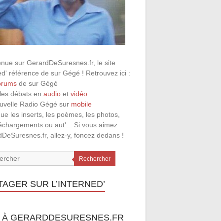
nue sur GerardDeSuresnes.fr, le site
ed' référence de sur Gégé ! Retrouvez ici :
orums
de sur Gégé
 les débats en
audio
et
vidéo
ouvelle Radio Gégé sur
mobile
que les inserts, les poèmes, les photos,
léchargements ou aut'... Si vous aimez
DeSuresnes.fr, allez-y, foncez dedans !
Rechercher
TAGER SUR L’INTERNED’
 À GERARDDESURESNES.FR