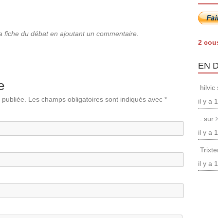
la fiche du débat en ajoutant un commentaire.
2 cou
EN 
e
hilvic
 publiée.
Les champs obligatoires sont indiqués avec
*
il y a
. sur
il y a
Trixt
il y a