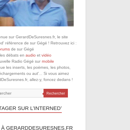
nue sur GerardDeSuresnes.fr, le site
ed' référence de sur Gégé ! Retrouvez ici :
orums
de sur Gégé
 les débats en
audio
et
vidéo
ouvelle Radio Gégé sur
mobile
que les inserts, les poèmes, les photos,
léchargements ou aut'... Si vous aimez
DeSuresnes.fr, allez-y, foncez dedans !
Rechercher
TAGER SUR L’INTERNED’
 À GERARDDESURESNES.FR