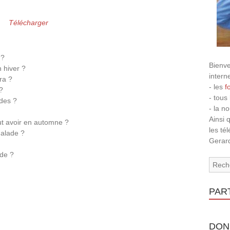
Télécharger
 ?
Bienve
n hiver ?
intern
ra ?
- les
f
?
- tous
ades ?
- la n
Ainsi 
eut avoir en automne ?
les té
malade ?
Gerard
ade ?
PAR
DON