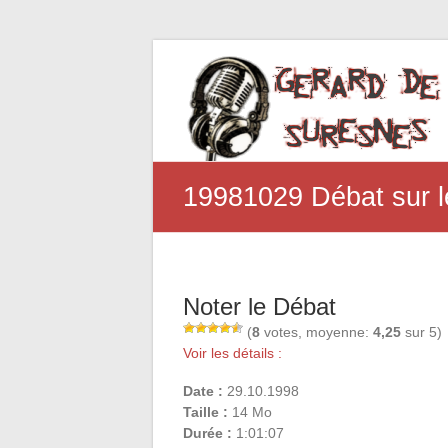
19981029 Débat sur l
Noter le Débat
(
8
votes, moyenne:
4,25
sur 5)
Voir les détails :
Date :
29.10.1998
Taille :
14 Mo
Durée :
1:01:07