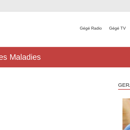
Gégé Radio
Gégé TV
es Maladies
GER