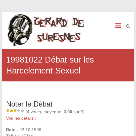
19981022 Débat sur les
Harcelement Sexuel
Noter le Débat
(
4
votes, moyenne:
3,00
sur 5)
Voir les détails :
Date :
22.10.1998