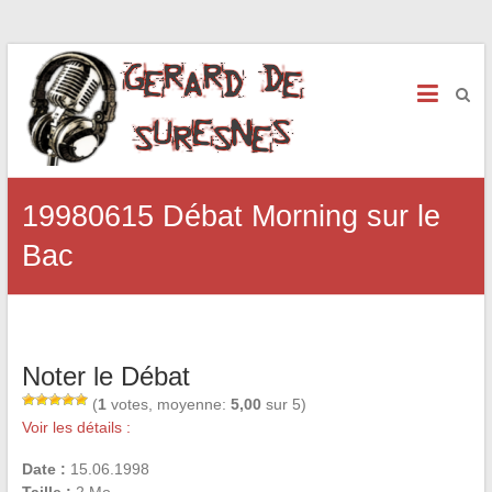
19980615 Débat Morning sur le
Bac
Noter le Débat
(
1
votes, moyenne:
5,00
sur 5)
Voir les détails :
Date :
15.06.1998