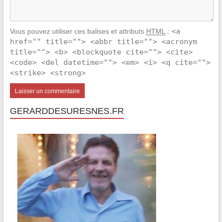
<a
Vous pouvez utiliser ces balises et attributs
HTML
:
href="" title=""> <abbr title=""> <acronym
title=""> <b> <blockquote cite=""> <cite>
<code> <del datetime=""> <em> <i> <q cite="">
<strike> <strong>
GERARDDESURESNES.FR