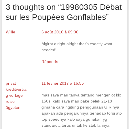
3 thoughts on “
19980305 Débat
sur les Poupées Gonflables
”
Willie
6 août 2016 à 09:06
Algirht alright alright that’s exactly what I
needed!
Répondre
privat
11 février 2017 à 16:55
kreditvertra
mas saya mau tanya tentang mengenjot klx
g vorlage
150s, kalo saya mau pake pelek 21-18
reise
gimana cara ngitung penggunaan GIR nya ,
ägypten
apakah ada pengaruhnya terhadap torsi ato
top speednya kalo saya gunakan yg
standard…terus untuk ke stabilannya