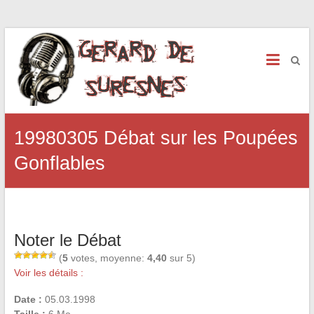
19980305 Débat sur les Poupées
Gonflables
Noter le Débat
(
5
votes, moyenne:
4,40
sur 5)
Voir les détails :
Date :
05.03.1998