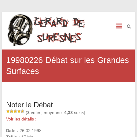
19980226 Débat sur les Grandes
Surfaces
Noter le Débat
(
3
votes, moyenne:
4,33
sur 5)
Voir les détails :
Date :
26.02.1998