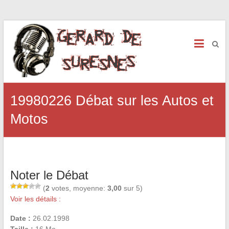
19980226 Débat sur les Autos et
Motos
Noter le Débat
(
2
votes, moyenne:
3,00
sur 5)
Voir les détails :
Date :
26.02.1998