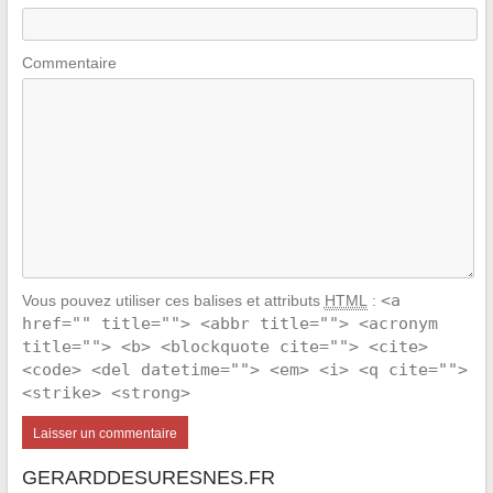
Commentaire
<a
Vous pouvez utiliser ces balises et attributs
HTML
:
href="" title=""> <abbr title=""> <acronym
title=""> <b> <blockquote cite=""> <cite>
<code> <del datetime=""> <em> <i> <q cite="">
<strike> <strong>
GERARDDESURESNES.FR