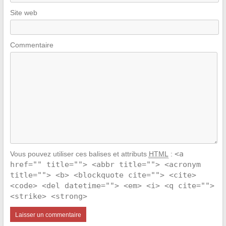
Site web
Commentaire
<a
Vous pouvez utiliser ces balises et attributs
HTML
:
href="" title=""> <abbr title=""> <acronym
title=""> <b> <blockquote cite=""> <cite>
<code> <del datetime=""> <em> <i> <q cite="">
<strike> <strong>