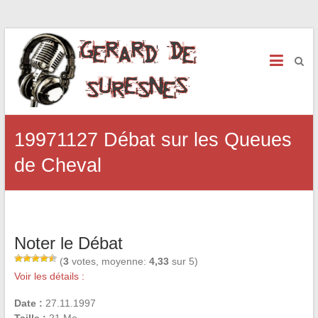
19971127 Débat sur les Queues
de Cheval
Noter le Débat
(
3
votes, moyenne:
4,33
sur 5)
Voir les détails :
Date :
27.11.1997