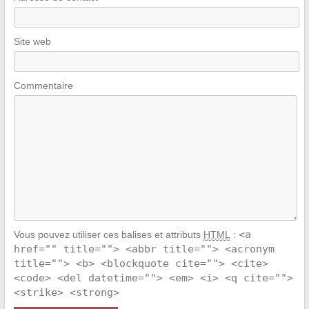
Site web
Commentaire
<a
Vous pouvez utiliser ces balises et attributs
HTML
:
href="" title=""> <abbr title=""> <acronym
title=""> <b> <blockquote cite=""> <cite>
<code> <del datetime=""> <em> <i> <q cite="">
<strike> <strong>