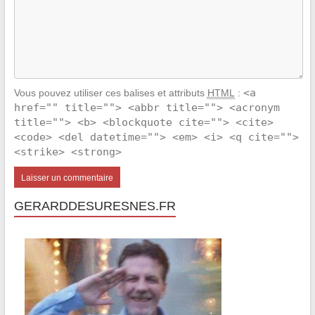
<a
Vous pouvez utiliser ces balises et attributs
HTML
:
href="" title=""> <abbr title=""> <acronym
title=""> <b> <blockquote cite=""> <cite>
<code> <del datetime=""> <em> <i> <q cite="">
<strike> <strong>
GERARDDESURESNES.FR