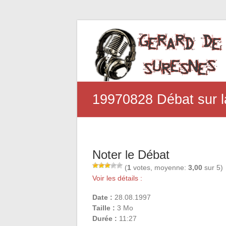
19970828 Débat sur l
Noter le Débat
(
1
votes, moyenne:
3,00
sur 5)
Voir les détails :
Date :
28.08.1997
Taille :
3 Mo
Durée :
11:27