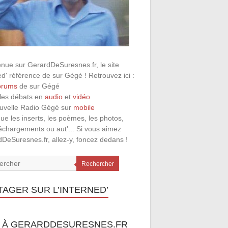
nue sur GerardDeSuresnes.fr, le site
ed' référence de sur Gégé ! Retrouvez ici :
orums
de sur Gégé
 les débats en
audio
et
vidéo
ouvelle Radio Gégé sur
mobile
que les inserts, les poèmes, les photos,
léchargements ou aut'... Si vous aimez
DeSuresnes.fr, allez-y, foncez dedans !
Rechercher
TAGER SUR L’INTERNED’
 À GERARDDESURESNES.FR