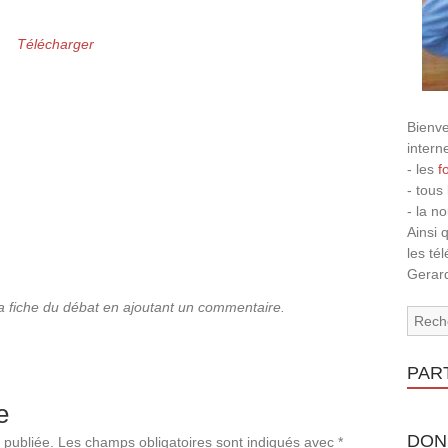
Télécharger
Bienve
intern
- les
f
- tous
- la n
Ainsi 
les té
Gerard
la fiche du débat en ajoutant un commentaire.
PAR
e
DON
 publiée.
Les champs obligatoires sont indiqués avec
*