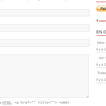
4 cou
EN 
hilvic
il y a
. sur
il y a
Trixt
il y a
<a href="" title=""> <abbr
ts
HTML
: