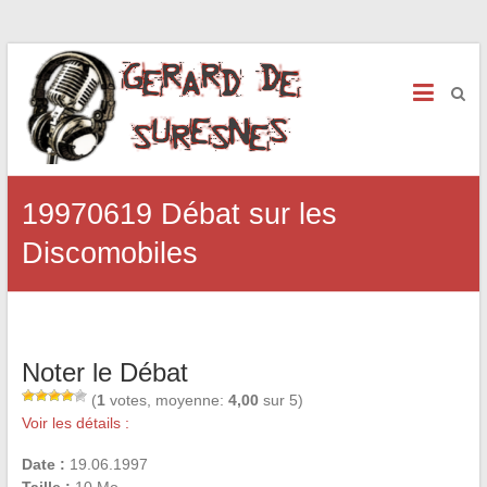
19970619 Débat sur les
Discomobiles
Noter le Débat
(
1
votes, moyenne:
4,00
sur 5)
Voir les détails :
Date :
19.06.1997