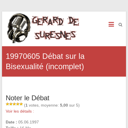
19970605 Débat sur la
Bisexualité (incomplet)
Noter le Débat
(
1
votes, moyenne:
5,00
sur 5)
Voir les détails :
Date :
05.06.1997