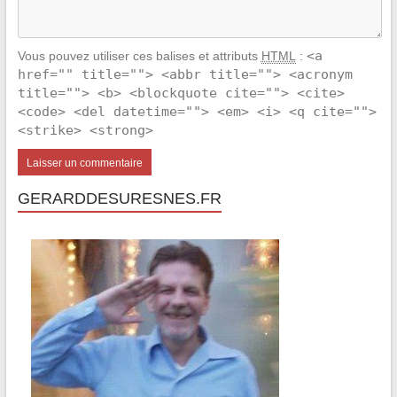
<a
Vous pouvez utiliser ces balises et attributs
HTML
:
href="" title=""> <abbr title=""> <acronym
title=""> <b> <blockquote cite=""> <cite>
<code> <del datetime=""> <em> <i> <q cite="">
<strike> <strong>
GERARDDESURESNES.FR