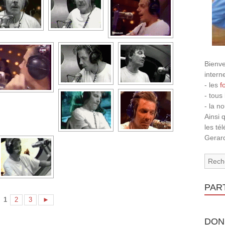
Bienve
intern
- les
f
- tous
- la n
Ainsi 
les té
Gerard
PAR
1
2
3
►
DON