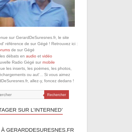
nue sur GerardDeSuresnes.fr, le site
ed' référence de sur Gégé ! Retrouvez ici :
orums
de sur Gégé
 les débats en
audio
et
vidéo
ouvelle Radio Gégé sur
mobile
que les inserts, les poèmes, les photos,
léchargements ou aut'... Si vous aimez
DeSuresnes.fr, allez-y, foncez dedans !
Rechercher
TAGER SUR L’INTERNED’
 À GERARDDESURESNES.FR