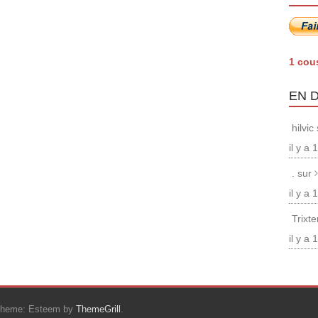
1 cou
EN 
hilvic
il y a
. sur
il y a
Trixt
il y a
Theme: Esteem by
ThemeGrill
.