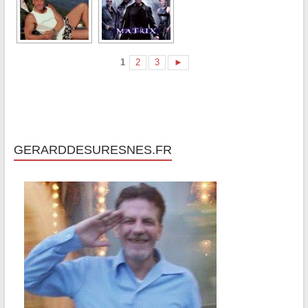
1
2
3
►
GERARDDESURESNES.FR