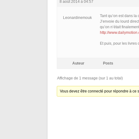
8 août 2014 à 04:57
Tant qu’on est dans la c
Leonardinemouk
J’envoie du lourd direct
qu’on n’était finalemen
http://www.dailymotion.
Et puis, pour les livres
Auteur
Posts
Affichage de 1 message (sur 1 au total)
Vous devez être connecté pour répondre à ce s