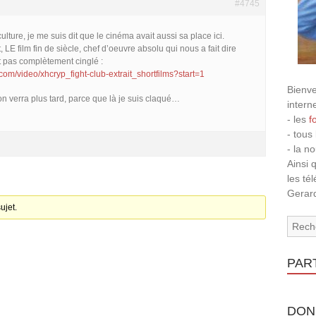
#4745
ulture, je me suis dit que le cinéma avait aussi sa place ici.
, LE film fin de siècle, chef d’oeuvre absolu qui nous a fait dire
t pas complètement cinglé :
com/video/xhcryp_fight-club-extrait_shortfilms?start=1
Bienve
 on verra plus tard, parce que là je suis claqué…
intern
- les
f
- tous
- la n
Ainsi 
les té
Gerard
ujet.
PAR
DON