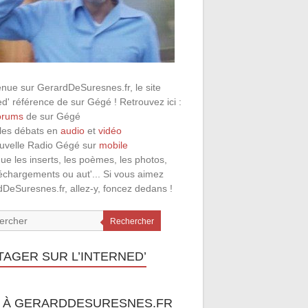
nue sur GerardDeSuresnes.fr, le site
ed' référence de sur Gégé ! Retrouvez ici :
orums
de sur Gégé
 les débats en
audio
et
vidéo
ouvelle Radio Gégé sur
mobile
que les inserts, les poèmes, les photos,
léchargements ou aut'... Si vous aimez
DeSuresnes.fr, allez-y, foncez dedans !
Rechercher
TAGER SUR L’INTERNED’
 À GERARDDESURESNES.FR