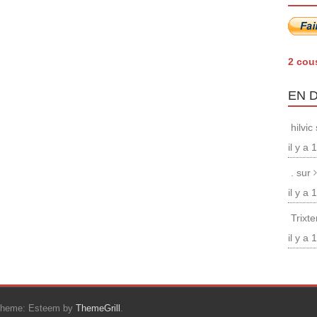
2 cou
EN 
hilvic
il y a
. sur
il y a
Trixt
il y a
Theme: Esteem by
ThemeGrill
.