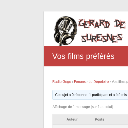
Vos films préférés
Radio Gégé
›
Forums
›
Le Dépotoire
›
Vos films 
Ce sujet a 0 réponse, 1 participant et a été mis
Affichage de 1 message (sur 1 au total)
Auteur
Posts