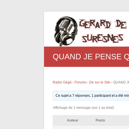
QUAND JE PENSE QU
Radio Gégé
›
Forums
›
De sur le Site
›
QUAND JE
Ce sujet a 7 réponses, 1 participant et a été mi
Affichage de 1 message (sur 1 au total)
Auteur
Posts