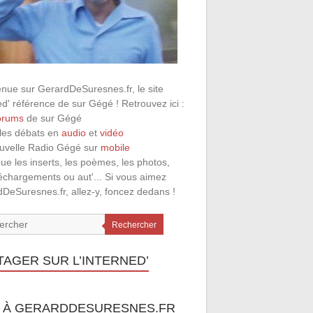
nue sur GerardDeSuresnes.fr, le site
ed' référence de sur Gégé ! Retrouvez ici :
orums
de sur Gégé
 les débats en
audio
et
vidéo
ouvelle Radio Gégé sur
mobile
que les inserts, les poèmes, les photos,
léchargements ou aut'... Si vous aimez
DeSuresnes.fr, allez-y, foncez dedans !
Rechercher
TAGER SUR L’INTERNED’
 À GERARDDESURESNES.FR