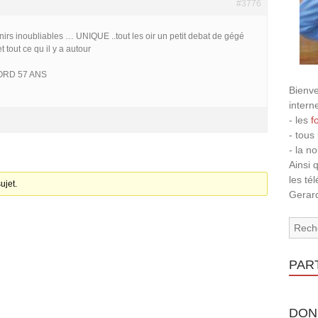
#3776
nirs inoubliables … UNIQUE ..tout les oir un petit debat de gégé
 tout ce qu il y a autour
ORD 57 ANS
Bienve
intern
- les
f
- tous
- la n
Ainsi 
les té
ujet.
Gerard
PAR
DON