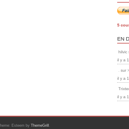
5 cou
EN 
hilvic
il y a
. sur
il y a
Trixt
il y a
Theme: Esteem by
ThemeGrill
.