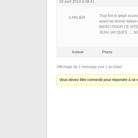
18 avril 2014 à 08:41
Trop fort le gégé souve
CARLIER
avant de dormir debat et
MERCI POUR CE SITE
JEAN JACQUES …..N
Auteur
Posts
Affichage de 1 message (sur 1 au total)
Vous devez être connecté pour répondre à ce s