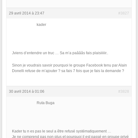
29 avril 2014 à 23:47
#3827
kader
Jviens d’entendre un truc … Sa m’a paâââs fais plaisiiiiir..
Sinon je voudrais savoir pourquoi le groupe Facebook tenu par Alain
Donelli refuse de m’ajouter ? sa fais 7 fois que je fais la demande ?
30 avril 2014 à 01:06
#3828
Ruta Buga
Kader tu n es pas le seul a être refusé systématiquement …
Je ne comprend pas non plus et pourquoi il est passé en groupe privé