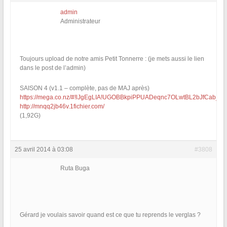
admin
Administrateur
Toujours upload de notre amis Petit Tonnerre : (je mets aussi le lien
dans le post de l’admin)
SAISON 4 (v1.1 – complète, pas de MAJ après)
https://mega.co.nz/#!lJgEgLIA!UGOBBkpiPPUADeqnc7OLwtBL2bJfCab_oi
http://mnqq2jb46v.1fichier.com/
(1,92G)
25 avril 2014 à 03:08
#3808
Ruta Buga
Gérard je voulais savoir quand est ce que tu reprends le verglas ?