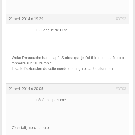
21 avril 2014 à 19:29
#3792
DJ Langue de Pute
Woké l’manouche handicapé. Surtout que je t’ai filé le lien du fb de p’tit
tonnerre sur l’autre topic.
Installe l’extension de cette merde de mega et ça fonctionnera.
21 avril 2014 à 20:05
#3793
Pédé mal parfumé
C’est fait, merci la pute