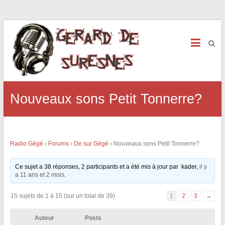
Nouveaux sons Petit Tonnerre?
Radio Gégé
›
Forums
›
De sur Gégé
›
Nouveaux sons Petit Tonnerre?
Ce sujet a 38 réponses, 2 participants et a été mis à jour par kader,
il y
a 11 ans et 2 mois
.
15 sujets de 1 à 15 (sur un total de 39)
1
2
3
→
Auteur
Posts