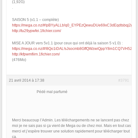
(1,92G)
.
SAISON 5 (v1.1 – complète)
https://mega.co.nz/#!pBYyALLb!q0_EYPEzQewuDUe69xC3dEqdtsbqj2gJc
http://tu29ypwfei.1fichier.com/
MISE A JOUR vers 5v1.1 (pour ceux qui ont déjà la saison 5 v1.0) :
https://mega.co.nz/#!8Qo1iDAL!sJsocmb8GffQWzwiQppY8m1CQ7VH52l4
http://kfpwmfiirn.1fichier.com/
(476Mo)
21 avril 2014 à 17:38
#3791
Pédé mal parfumé
Merci beaucoup l’Admin. Les téléchargements ne se lancent pas chez
moi je ne sais pas si ça vient de Mega ou de chez moi. Mais en tout cas
merci et j’espère trouver une solution rapidement pour télécharger tout
ça.