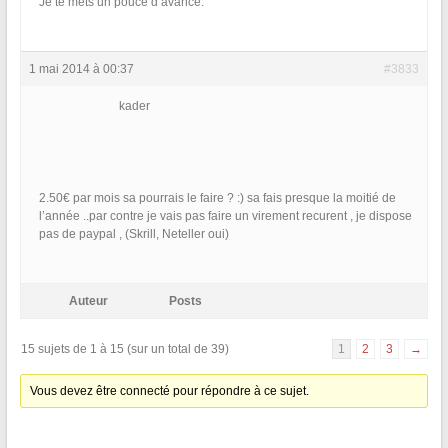
Je te mets un pouce d’avance.
1 mai 2014 à 00:37
#3833
kader
2.50€ par mois sa pourrais le faire ? :) sa fais presque la moitié de
l’année ..par contre je vais pas faire un virement recurent , je dispose
pas de paypal , (Skrill, Neteller oui)
Auteur
Posts
15 sujets de 1 à 15 (sur un total de 39)
1
2
3
→
Vous devez être connecté pour répondre à ce sujet.