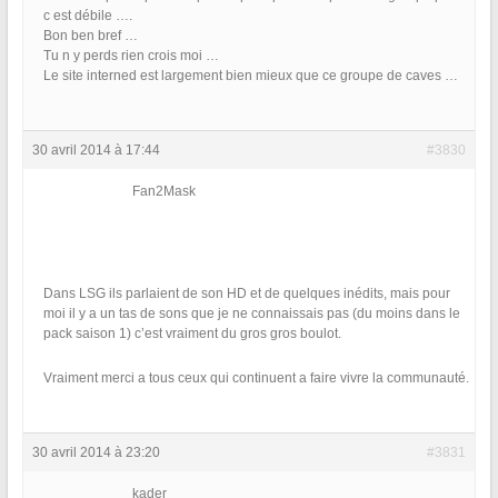
c est débile ….
Bon ben bref …
Tu n y perds rien crois moi …
Le site interned est largement bien mieux que ce groupe de caves …
30 avril 2014 à 17:44
#3830
Fan2Mask
Dans LSG ils parlaient de son HD et de quelques inédits, mais pour
moi il y a un tas de sons que je ne connaissais pas (du moins dans le
pack saison 1) c’est vraiment du gros gros boulot.
Vraiment merci a tous ceux qui continuent a faire vivre la communauté.
30 avril 2014 à 23:20
#3831
kader