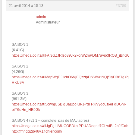
21 avril 2014 à 15:13
#3789
admin
Administrateur
SAISON 1
(6.41G)
https://mega.co.nz/#!FAI3GZJR!so89Jk2kojWZmPDM7ayjo3RQB_jBnGOVj
.
SAISON 2
(4.26G)
https://mega.co.nz/#!MdpWgDJI!cbO6VjEQzzfpDNWazINQjSIyDB6TgYqkXI
HKU9A
.
SAISON 3
(991.3M)
https://mega.co.nz/#!5cwnjCSB!gBaBpoK8-1-rdFRKVyqcCt6eFdDGM-
piY6oHn_HB9Gk
.
SAISON 4 (v1.1 – complète, pas de MAJ après)
https://mega.co.nz/#!lJgEgLIA!UGOBBkpiPPUADeqnc7OLwtBL2bJfCab_oi
http://mnqq2jb46v.1fichier.com/