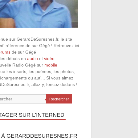
nue sur GerardDeSuresnes.fr, le site
ed' référence de sur Gégé ! Retrouvez ici :
orums
de sur Gégé
 les débats en
audio
et
vidéo
ouvelle Radio Gégé sur
mobile
que les inserts, les poèmes, les photos,
léchargements ou aut'... Si vous aimez
DeSuresnes.fr, allez-y, foncez dedans !
Rechercher
TAGER SUR L’INTERNED’
 À GERARDDESURESNES.FR