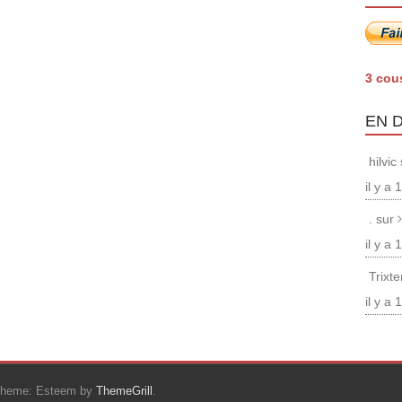
3 cou
EN 
hilvic
il y a
. sur
il y a
Trixt
il y a
Theme: Esteem by
ThemeGrill
.