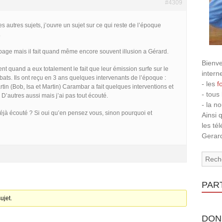
#4309
es autres sujets, j’ouvre un sujet sur ce qui reste de l’époque
.
 page mais il fait quand même encore souvent illusion a Gérard.
Bienve
 quand a eux totalement le fait que leur émission surfe sur le
intern
ats. Ils ont reçu en 3 ans quelques intervenants de l’époque :
- les
f
rtin (Bob, Isa et Martin) Carambar a fait quelques interventions et
- tous
D’autres aussi mais j’ai pas tout écouté.
- la n
éjà écouté ? Si oui qu’en pensez vous, sinon pourquoi et
Ainsi 
les té
Gerard
PAR
ujet.
DON