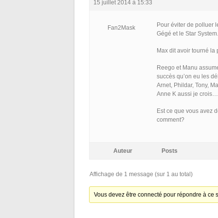
15 juillet 2014 à 15:33
Pour éviter de polluer l
Fan2Mask
Gégé et le Star System
Max dit avoir tourné la
Reego et Manu assument
succès qu’on eu les déb
Arnet, Phildar, Tony, Ma
Anne K aussi je crois… 
Est ce que vous avez d
comment?
Auteur
Posts
Affichage de 1 message (sur 1 au total)
Vous devez être connecté pour répondre à ce s