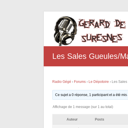
Les Sales Gueules/M
Radio Gégé
›
Forums
›
Le Dépotoire
›
Les Sales
Ce sujet a 0 réponse, 1 participant et a été mis
Affichage de 1 message (sur 1 au total)
Auteur
Posts