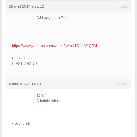
28 avril 2014 à 21:12
#3825
DJ Langue de Pute
https://www.youtube.com/watch?v=nK1O_mVJQPM
CHAUD
C’EST CHAUD
4 mai 2014 à 14:23
#3861
admin
Administrateur
c’est horrib’