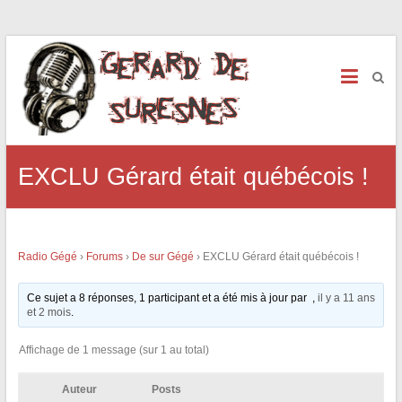
EXCLU Gérard était québécois !
Radio Gégé
›
Forums
›
De sur Gégé
›
EXCLU Gérard était québécois !
Ce sujet a 8 réponses, 1 participant et a été mis à jour par ,
il y a 11 ans
et 2 mois
.
Affichage de 1 message (sur 1 au total)
Auteur
Posts