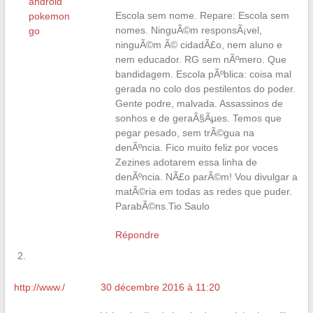
android
Escola sem nome. Repare: Escola sem
pokemon
nomes. NinguÃ©m responsÃ¡vel,
go
ninguÃ©m Ã© cidadÃ£o, nem aluno e
nem educador. RG sem nÃºmero. Que
bandidagem. Escola pÃºblica: coisa mal
gerada no colo dos pestilentos do poder.
Gente podre, malvada. Assassinos de
sonhos e de geraÃ§Ãµes. Temos que
pegar pesado, sem trÃ©gua na
denÃºncia. Fico muito feliz por voces
Zezines adotarem essa linha de
denÃºncia. NÃ£o parÃ©m! Vou divulgar a
matÃ©ria em todas as redes que puder.
ParabÃ©ns.Tio Saulo
Répondre
http://www./
30 décembre 2016 à 11:20