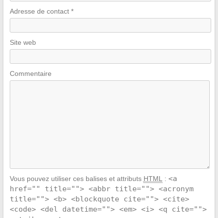
Adresse de contact
*
Site web
Commentaire
<a
Vous pouvez utiliser ces balises et attributs
HTML
:
href="" title=""> <abbr title=""> <acronym
title=""> <b> <blockquote cite=""> <cite>
<code> <del datetime=""> <em> <i> <q cite="">