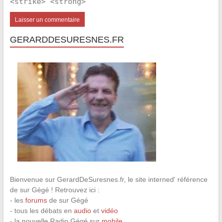
<strike> <strong>
GERARDDESURESNES.FR
Bienvenue sur GerardDeSuresnes.fr, le site interned' référence
de sur Gégé ! Retrouvez ici :
- les
forums
de sur Gégé
- tous les débats en
audio
et
vidéo
- la nouvelle Radio Gégé sur
mobile