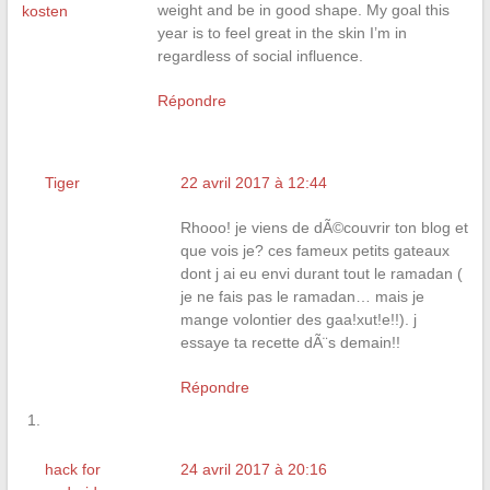
weight and be in good shape. My goal this
kosten
year is to feel great in the skin I’m in
regardless of social influence.
Répondre
Tiger
22 avril 2017 à 12:44
Rhooo! je viens de dÃ©couvrir ton blog et
que vois je? ces fameux petits gateaux
dont j ai eu envi durant tout le ramadan (
je ne fais pas le ramadan… mais je
mange volontier des gaa!xut!e!!). j
essaye ta recette dÃ¨s demain!!
Répondre
hack for
24 avril 2017 à 20:16