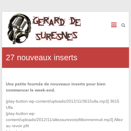
27 nouveaux inserts
Une petite fournée de nouveaux inserts pour bien
commencer le week-end.
[play-button:wp-content/uploads/2012/11/3615ulla.mp3] 3615
Ulla
[play-button:wp-
content/uploads/2012/11/allezaurevoirpfitbonnennuit.mp3] Allez
au revoir pfit