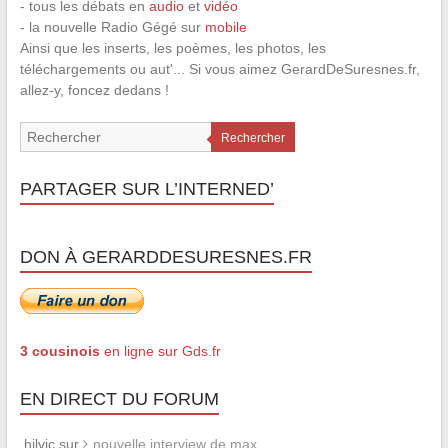
- tous les débats en
audio
et
vidéo
- la nouvelle Radio Gégé sur
mobile
Ainsi que les inserts, les poèmes, les photos, les
téléchargements ou aut'... Si vous aimez GerardDeSuresnes.fr,
allez-y, foncez dedans !
Rechercher
PARTAGER SUR L’INTERNED’
DON À GERARDDESURESNES.FR
3 cousinois
en ligne sur Gds.fr
EN DIRECT DU FORUM
hilvic sur
nouvelle interview de max