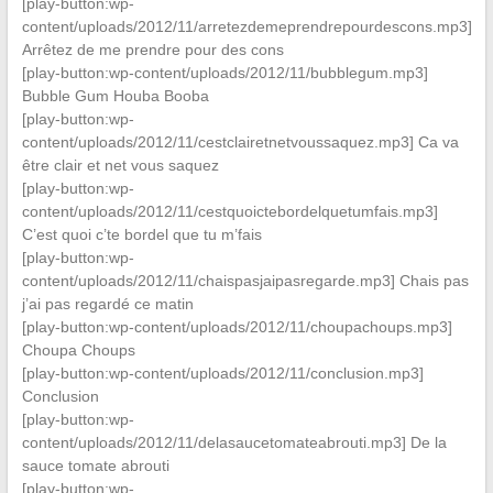
[play-button:wp-
content/uploads/2012/11/arretezdemeprendrepourdescons.mp3]
Arrêtez de me prendre pour des cons
[play-button:wp-content/uploads/2012/11/bubblegum.mp3]
Bubble Gum Houba Booba
[play-button:wp-
content/uploads/2012/11/cestclairetnetvoussaquez.mp3] Ca va
être clair et net vous saquez
[play-button:wp-
content/uploads/2012/11/cestquoictebordelquetumfais.mp3]
C’est quoi c’te bordel que tu m’fais
[play-button:wp-
content/uploads/2012/11/chaispasjaipasregarde.mp3] Chais pas
j’ai pas regardé ce matin
[play-button:wp-content/uploads/2012/11/choupachoups.mp3]
Choupa Choups
[play-button:wp-content/uploads/2012/11/conclusion.mp3]
Conclusion
[play-button:wp-
content/uploads/2012/11/delasaucetomateabrouti.mp3] De la
sauce tomate abrouti
[play-button:wp-