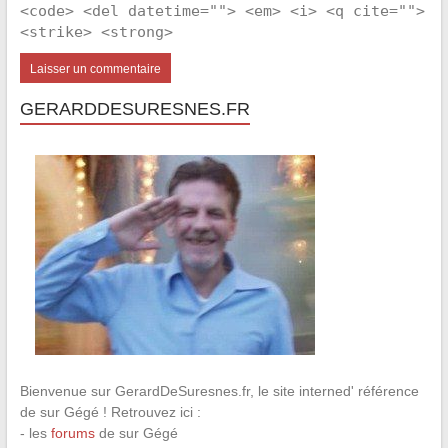
<code> <del datetime=""> <em> <i> <q cite="">
<strike> <strong>
GERARDDESURESNES.FR
Bienvenue sur GerardDeSuresnes.fr, le site interned' référence
de sur Gégé ! Retrouvez ici :
- les
forums
de sur Gégé