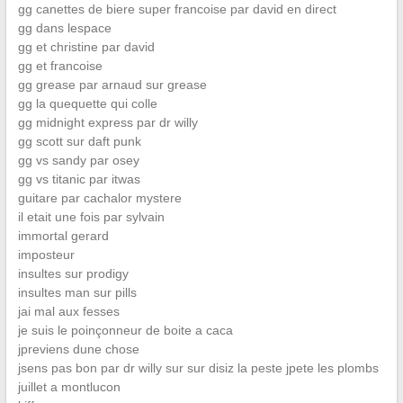
gg canettes de biere super francoise par david en direct
gg dans lespace
gg et christine par david
gg et francoise
gg grease par arnaud sur grease
gg la quequette qui colle
gg midnight express par dr willy
gg scott sur daft punk
gg vs sandy par osey
gg vs titanic par itwas
guitare par cachalor mystere
il etait une fois par sylvain
immortal gerard
imposteur
insultes sur prodigy
insultes man sur pills
jai mal aux fesses
je suis le poinçonneur de boite a caca
jpreviens dune chose
jsens pas bon par dr willy sur sur disiz la peste jpete les plombs
juillet a montlucon