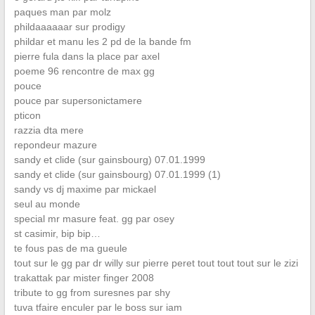
paques man par molz
phildaaaaaar sur prodigy
phildar et manu les 2 pd de la bande fm
pierre fula dans la place par axel
poeme 96 rencontre de max gg
pouce
pouce par supersonictamere
pticon
razzia dta mere
repondeur mazure
sandy et clide (sur gainsbourg) 07.01.1999
sandy et clide (sur gainsbourg) 07.01.1999 (1)
sandy vs dj maxime par mickael
seul au monde
special mr masure feat. gg par osey
st casimir, bip bip…
te fous pas de ma gueule
tout sur le gg par dr willy sur pierre peret tout tout tout sur le zizi
trakattak par mister finger 2008
tribute to gg from suresnes par shy
tuva tfaire enculer par le boss sur iam