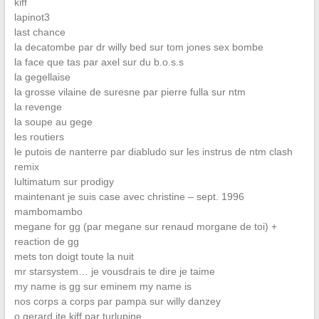
kiff
lapinot3
last chance
la decatombe par dr willy bed sur tom jones sex bombe
la face que tas par axel sur du b.o.s.s
la gegellaise
la grosse vilaine de suresne par pierre fulla sur ntm
la revenge
la soupe au gege
les routiers
le putois de nanterre par diabludo sur les instrus de ntm clash
remix
lultimatum sur prodigy
maintenant je suis case avec christine – sept. 1996
mambomambo
megane for gg (par megane sur renaud morgane de toi) +
reaction de gg
mets ton doigt toute la nuit
mr starsystem… je vousdrais te dire je taime
my name is gg sur eminem my name is
nos corps a corps par pampa sur willy danzey
o gerard jte kiff par turlupine