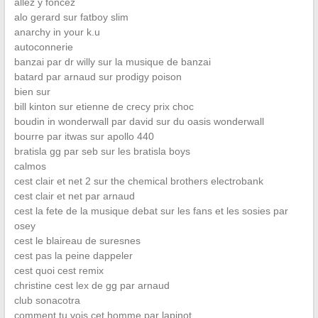
allez y foncez
alo gerard sur fatboy slim
anarchy in your k.u
autoconnerie
banzai par dr willy sur la musique de banzai
batard par arnaud sur prodigy poison
bien sur
bill kinton sur etienne de crecy prix choc
boudin in wonderwall par david sur du oasis wonderwall
bourre par itwas sur apollo 440
bratisla gg par seb sur les bratisla boys
calmos
cest clair et net 2 sur the chemical brothers electrobank
cest clair et net par arnaud
cest la fete de la musique debat sur les fans et les sosies par
osey
cest le blaireau de suresnes
cest pas la peine dappeler
cest quoi cest remix
christine cest lex de gg par arnaud
club sonacotra
comment tu vois cet homme par lapinot