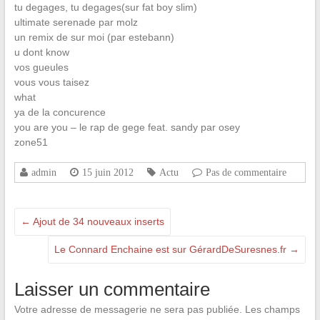
tu degages, tu degages(sur fat boy slim)
ultimate serenade par molz
un remix de sur moi (par estebann)
u dont know
vos gueules
vous vous taisez
what
ya de la concurence
you are you – le rap de gege feat. sandy par osey
zone51
admin
15 juin 2012
Actu
Pas de commentaire
←
Ajout de 34 nouveaux inserts
Le Connard Enchaine est sur GérardDeSuresnes.fr
→
Laisser un commentaire
Votre adresse de messagerie ne sera pas publiée.
Les champs