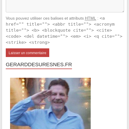
<a
Vous pouvez utiliser ces balises et attributs
HTML
:
href="" title=""> <abbr title=""> <acronym
title=""> <b> <blockquote cite=""> <cite>
<code> <del datetime=""> <em> <i> <q cite="">
<strike> <strong>
GERARDDESURESNES.FR