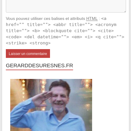
<a
Vous pouvez utiliser ces balises et attributs
HTML
:
href="" title=""> <abbr title=""> <acronym
title=""> <b> <blockquote cite=""> <cite>
<code> <del datetime=""> <em> <i> <q cite="">
<strike> <strong>
GERARDDESURESNES.FR