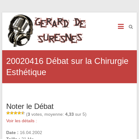
20020416 Débat sur la Chirurgie
Esthétique
Noter le Débat
(
3
votes, moyenne:
4,33
sur 5)
Voir les détails :
Date :
16.04.2002