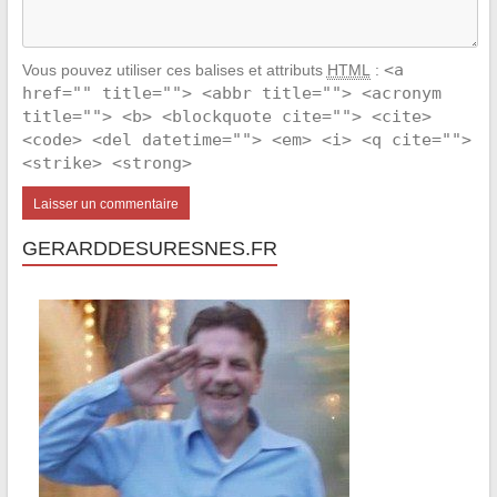
<a
Vous pouvez utiliser ces balises et attributs
HTML
:
href="" title=""> <abbr title=""> <acronym
title=""> <b> <blockquote cite=""> <cite>
<code> <del datetime=""> <em> <i> <q cite="">
<strike> <strong>
GERARDDESURESNES.FR