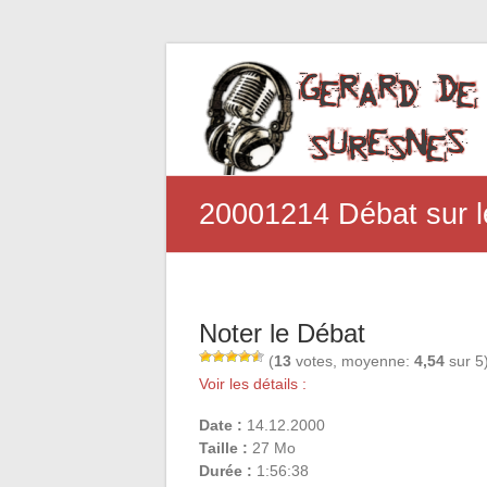
20001214 Débat sur l
Noter le Débat
(
13
votes, moyenne:
4,54
sur 5
Voir les détails :
Date :
14.12.2000
Taille :
27 Mo
Durée :
1:56:38