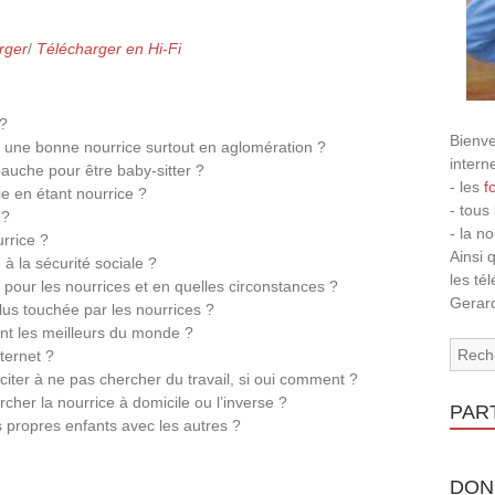
rger
/
Télécharger en Hi-Fi
 ?
Bienve
ver une bonne nourrice surtout en aglomération ?
intern
uche pour être baby-sitter ?
- les
f
e en étant nourrice ?
- tous
 ?
- la n
urrice ?
Ainsi 
 à la sécurité sociale ?
les té
 pour les nourrices et en quelles circonstances ?
Gerard
plus touchée par les nourrices ?
ont les meilleurs du monde ?
ternet ?
nciter à ne pas chercher du travail, si oui comment ?
ercher la nourrice à domicile ou l’inverse ?
PAR
s propres enfants avec les autres ?
DON