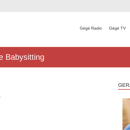
Gégé Radio
Gégé TV
e Babysitting
GER
)