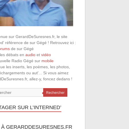
nue sur GerardDeSuresnes.fr, le site
ed' référence de sur Gégé ! Retrouvez ici :
orums
de sur Gégé
 les débats en
audio
et
vidéo
ouvelle Radio Gégé sur
mobile
que les inserts, les poèmes, les photos,
léchargements ou aut'... Si vous aimez
DeSuresnes.fr, allez-y, foncez dedans !
Rechercher
TAGER SUR L’INTERNED’
 À GERARDDESURESNES.FR