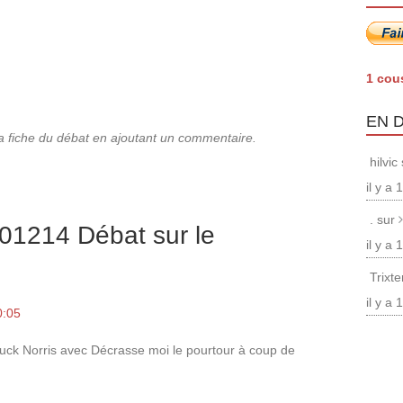
1 cou
EN 
la fiche du débat en ajoutant un commentaire.
hilvic
il y a
. sur
01214 Débat sur le
il y a
Trixt
il y a
0:05
uck Norris avec Décrasse moi le pourtour à coup de