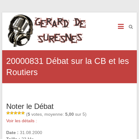
20000831 Débat sur la CB et les
Routiers
Noter le Débat
(
5
votes, moyenne:
5,00
sur 5)
Voir les détails :
Date :
31.08.2000