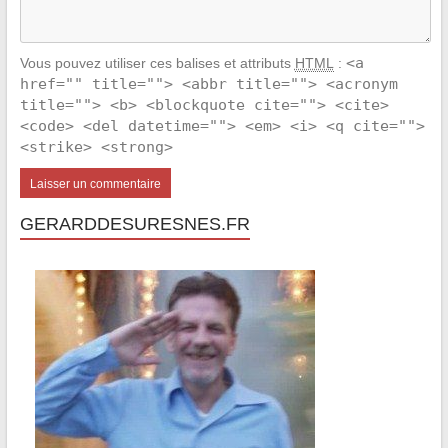
<a
Vous pouvez utiliser ces balises et attributs
HTML
:
href="" title=""> <abbr title=""> <acronym
title=""> <b> <blockquote cite=""> <cite>
<code> <del datetime=""> <em> <i> <q cite="">
<strike> <strong>
GERARDDESURESNES.FR